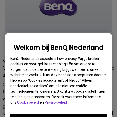
Welkom bij BenQ Nederland
BenQ Nederland respecteert uw privacy. Wij gebruiken
Voor de maand juli heeft Hardware.Info de BenQ
cookies en soortgelijke technologieën om ervoor te
G2220HD geselecteerd als het PC advies voor de
zorgen dat u de beste ervaring krijgt wanneer u onze
assemblage van een instap PC.
website bezoekt. U kunt deze cookies accepteren door te
klikken op "Cookies accepteren", of klik op "Alleen
Quote: "Een gedenkwaardig moment: de Instap-
noodzakelijke cookies" om alle niet-essentiële
PC krijgt nu ook een Full HD monitor. De prijzen
technologieën te weigeren. U kunt uw cookie-instellingen
te allen tijde aanpassen. Bezoek voor meer informatie
van 22" modellen zijn dusdanig gezakt, dat het
ons
Cookiebeleid
en
Privacybeleid
.
geen voordeel oplevert een kleiner model te
kiezen. De BenQ G2220HD heeft voor een relatief