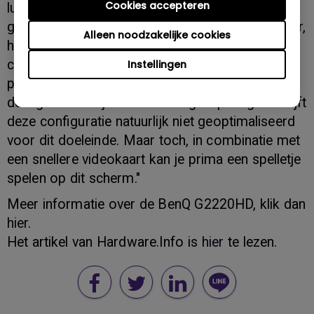
Cookies accepteren
luttel bedrag heel wat te bieden. Voor normaal
gebruik zijn de prima standaard kleurtemperatuur,
Alleen noodzakelijke cookies
heel behoorlijke kleurechtheid, het uitstekende
contrast en de goede helderheiduniformiteit
Instellingen
pluspunten. Gamers zullen zich verheugen over
de lage reactietijden en afwezige inputlag - al blijft
deze configuratie natuurlijk niet geoptimaliseerd
voor dit doeleinde. Maar toch, in combinatie met
een snellere videokaart kan je prima een spelletje
spelen op dit scherm."
Meer informatie over de BenQ G2220HD, klik dan
hier
.
Het artikel van Hardware.Info is
hier
te lezen.