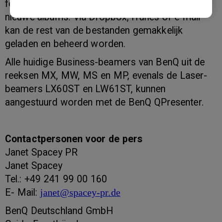
foto's vast te leggen of door het aanmaken van
nieuwe albums. Via Dropbox, iTunes of e-mail
kan de rest van de bestanden gemakkelijk
geladen en beheerd worden.
Alle huidige Business-beamers van BenQ uit de
reeksen MX, MW, MS en MP, evenals de Laser-
beamers LX60ST en LW61ST, kunnen
aangestuurd worden met de BenQ QPresenter.
Contactpersonen voor de pers
Janet Spacey PR
Janet Spacey
Tel.: +49 241 99 00 160
E- Mail:
janet@spacey-pr.de
BenQ Deutschland GmbH