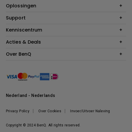
Projectoren
Oplossingen
Monitoren
Education
Support
Verlichting
Business
Speakers
Contact
Kenniscentrum
Download Search
Acties & Deals
Blog
BenQ Shop - FAQ
BenQ Shop - Retourneren
Evenementen & Promoties
Over BenQ
BenQ Shop - Algemene Voorwaarden
BenQ Ambassadeurs
Organisatie
Management
Nieuws
Duurzaamheid
Nederland - Nederlands
Werken bij BenQ
Privacy Policy
Over Cookies
Invoer/Uitvoer Naleving
Copyright © 2024 BenQ. All rights reserved.