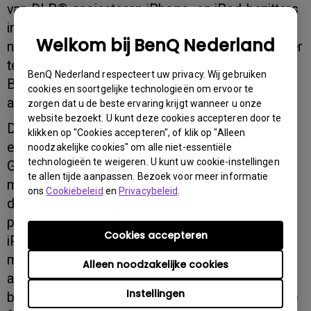
van DLP®-projectoren iPhone- en iPad-bezitters
in staat foto's en documenten via WLAN op alle
Welkom bij BenQ Nederland
netwerk compatibele BenQ beamermodellen over
te zetten en te projecteren. Daarmee verhoogt
BenQ Nederland respecteert uw privacy. Wij gebruiken
BenQ de comfortfactor wat betreft bediening
cookies en soortgelijke technologieën om ervoor te
aanmerkelijk.
zorgen dat u de beste ervaring krijgt wanneer u onze
website bezoekt. U kunt deze cookies accepteren door te
De QPresenter-app kan via de App Store heel
klikken op "Cookies accepteren", of klik op "Alleen
eenvoudig gedownload worden.
noodzakelijke cookies" om alle niet-essentiële
technologieën te weigeren. U kunt uw cookie-instellingen
Gegevensoverdracht naar de BenQ beamer is
te allen tijde aanpassen. Bezoek voor meer informatie
mogelijk via de optioneel verkrijgbare draadloze
ons
Cookiebeleid
en
Privacybeleid
.
dongle. Met de "network-display-functie" van de
projector kan bediening plaatsvinden via de
Cookies accepteren
iPhone of iPad - de bestanden kunnen op die
manier direct geprojecteerd worden. Een
Alleen noodzakelijke cookies
alternatieve mogelijkheid is de gegevens eerst te
Instellingen
bewerken, bijvoorbeeld door de volgorde van de