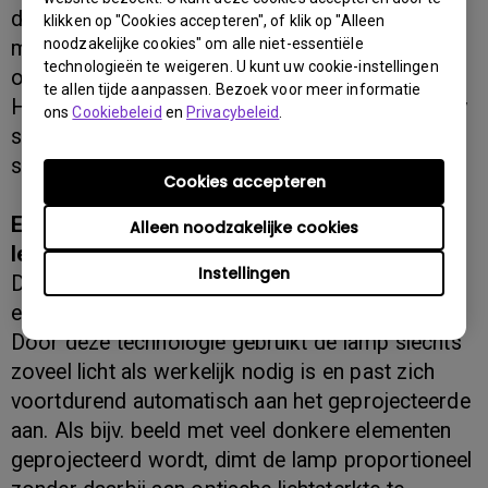
de attentiewaarde aanmerkelijk. De beide BenQ
klikken op "Cookies accepteren", of klik op "Alleen
noodzakelijke cookies" om alle niet-essentiële
modellen MX819ST en MX822ST zijn daartoe
technologieën te weigeren. U kunt uw cookie-instellingen
optimaal uitgerust omdat dankzij de aanwezige
te allen tijde aanpassen. Bezoek voor meer informatie
HDMI® ingang 3D geschikte bronnen als Blu-ray
ons
Cookiebeleid
en
Privacybeleid
.
spelers of computers eenvoudig zijn aan te
sluiten.
Cookies accepteren
Energiezuinige lampen met een lange
Alleen noodzakelijke cookies
levensduur
Instellingen
De MX819ST en MX822ST zijn uitgesproken
energiezuinig onder meer dankzij SmartEco®.
Door deze technologie gebruikt de lamp slechts
zoveel licht als werkelijk nodig is en past zich
voortdurend automatisch aan het geprojecteerde
aan. Als bijv. beeld met veel donkere elementen
geprojecteerd wordt, dimt de lamp proportioneel