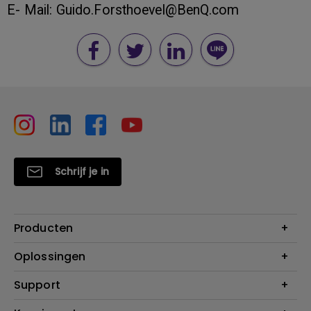
E- Mail: Guido.Forsthoevel@BenQ.com
Schrijf je in
Producten
Projectoren
Oplossingen
Monitoren
Education
Support
Verlichting
Business
Speakers
Contact