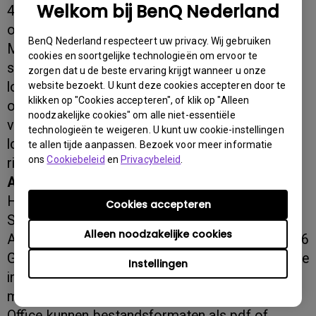
Welkom bij BenQ Nederland
4K Smart Signage-display ST860K. Met de
optioneel beschikbare cloudsoftware van X-Sign
BenQ Nederland respecteert uw privacy. Wij gebruiken
Manager is het mogelijk om de inhoud tot op de
cookies en soortgelijke technologieën om ervoor te
seconde precies te beheren – ongeacht de
zorgen dat u de beste ervaring krijgt wanneer u onze
locatie. Behalve de content slaat BenQ X-Sign
website bezoekt. U kunt deze cookies accepteren door te
klikken op "Cookies accepteren", of klik op "Alleen
ook alle gemaakte tijdschema's en instellingen
noodzakelijke cookies" om alle niet-essentiële
van de beeldinhoud op. In tegenstelling tot bij
technologieën te weigeren. U kunt uw cookie-instellingen
lokale serveroplossingen bestaat er zo geen
te allen tijde aanpassen. Bezoek voor meer informatie
ons
Cookiebeleid
en
Privacybeleid
.
risico dat er gegevens verloren gaan.
Android™ 6.0 besturingssysteem op maat
Het speciaal voor het Smart Signage-display
Cookies accepteren
ST860K aangepaste besturingssysteem
Alleen noodzakelijke cookies
Android™ 6.0 biedt samen met de ingebouwde 16
GB opslagruimte de mogelijkheid handige apps te
Instellingen
installeren, bijvoorbeeld een browser of
mediaspeler. Met de meegeleverde app WPS
Office kunnen bestandsformaten als pdf of