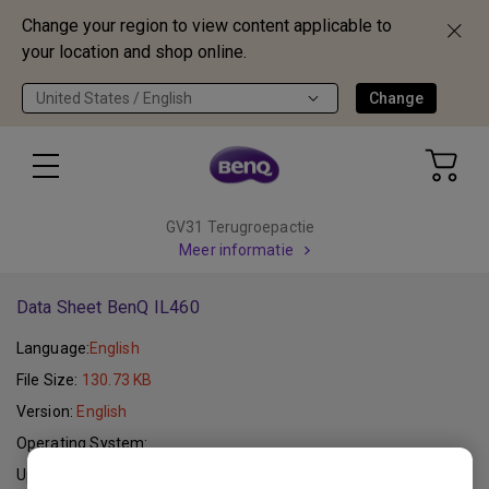
Change your region to view content applicable to
your location and shop online.
United States / English
Change
GV31 Terugroepactie
Meer informatie
Data Sheet BenQ IL460
Language:
English
File Size:
130.73 KB
Version:
English
Operating System:
Update:
2016-10-06