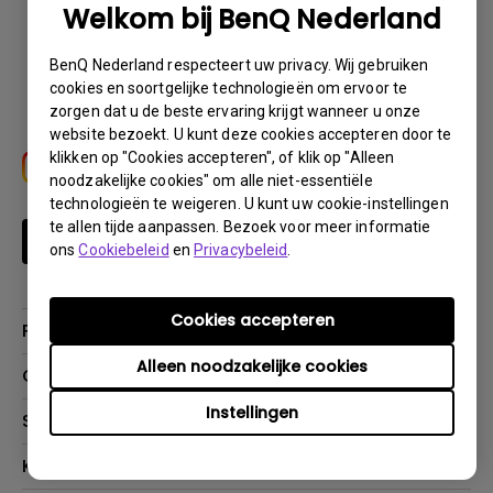
Welkom bij BenQ Nederland
Download
BenQ Nederland respecteert uw privacy. Wij gebruiken
cookies en soortgelijke technologieën om ervoor te
zorgen dat u de beste ervaring krijgt wanneer u onze
website bezoekt. U kunt deze cookies accepteren door te
klikken op "Cookies accepteren", of klik op "Alleen
noodzakelijke cookies" om alle niet-essentiële
technologieën te weigeren. U kunt uw cookie-instellingen
te allen tijde aanpassen. Bezoek voor meer informatie
Schrijf je in
ons
Cookiebeleid
en
Privacybeleid
.
Cookies accepteren
Producten
Alleen noodzakelijke cookies
Projectoren
Oplossingen
Monitoren
Instellingen
Education
Support
Verlichting
Business
Speakers
Contact
Kenniscentrum
Download Search