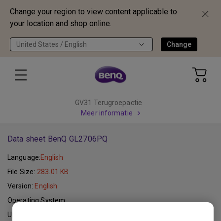
Change your region to view content applicable to
your location and shop online.
United States / English
Change
GV31 Terugroepactie
Meer informatie
Data sheet BenQ GL2706PQ
Language:
English
File Size:
283.01 KB
Version:
English
Operating System:
Update:
2016-08-25