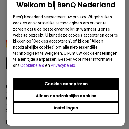
Welkom bij BenQ Nederland
Download
BenQ Nederland respecteert uw privacy. Wij gebruiken
cookies en soortgelijke technologieën om ervoor te
zorgen dat u de beste ervaring krijgt wanneer u onze
website bezoekt. U kunt deze cookies accepteren door te
klikken op "Cookies accepteren", of klik op "Alleen
noodzakelijke cookies" om alle niet-essentiële
technologieën te weigeren. U kunt uw cookie-instellingen
te allen tijde aanpassen. Bezoek voor meer informatie
Schrijf je in
ons
Cookiebeleid
en
Privacybeleid
.
Cookies accepteren
Producten
Alleen noodzakelijke cookies
Projectoren
Oplossingen
Monitoren
Instellingen
Education
Support
Verlichting
Business
Speakers
Contact
Kenniscentrum
Download Search