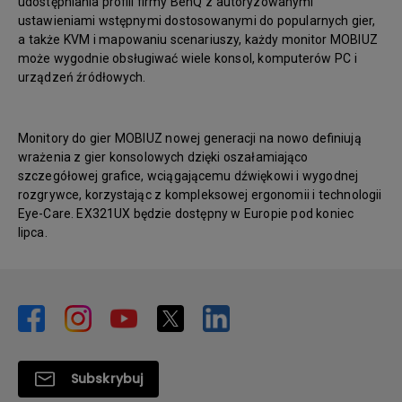
udostępniania profili firmy BenQ z autoryzowanymi
ustawieniami wstępnymi dostosowanymi do popularnych gier,
a także KVM i mapowaniu scenariuszy, każdy monitor MOBIUZ
może wygodnie obsługiwać wiele konsol, komputerów PC i
urządzeń źródłowych.
Monitory do gier MOBIUZ nowej generacji na nowo definiują
wrażenia z gier konsolowych dzięki oszałamiająco
szczegółowej grafice, wciągającemu dźwiękowi i wygodnej
rozgrywce, korzystając z kompleksowej ergonomii i technologii
Eye-Care. EX321UX będzie dostępny w Europie pod koniec
lipca.
Subskrybuj