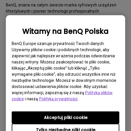
BenQ, znana na całym świecie marka cyfrowych urządzeń
lifestylowych i pionier technologii profesjonalnych
wyświetlaczy, zrewolucjonizuje gry konsolowe wraz z
wprowadzeniem na rynek nowej generacji monitorów
Witamy na BenQ Polska
gamingowych MOBIUZ. Liderem tej innowacji jest nowy
EX321UX, monitor zaprojektowany z myślą o zapewnieniu
niespotykanego dotąd poziomu szczegółowości i
BenQ Europe szanuje prywatność Twoich danych.
wyrafinowania w grach, co czyni go najlepszym wyborem dla
Używamy plików cookie i podobnych technologii, aby
gier konsolowych AAA
zapewnić jak najlepsze wrażenia podczas odwiedzania
naszej witryny. Możesz zaakceptować te pliki cookie,
klikając „Akceptuj pliki cookie” lub kliknąć „Tylko
„Odsłonięcie tego, co niewidoczne” to cel, jaki chce osiągnąć
wymagane pliki cookie”, aby odrzucić wszystkie inne niż
MOBIUZ” – powiedział Conway Lee, prezes BenQ Corporation.
niezbędne technologie. Możesz w dowolnym momencie
„Zapraszamy graczy, aby wyruszyli z nami w nieznane i zyskali
dostosować ustawienia plików cookie. Aby uzyskać
odwagę, aby stawić czoła wszelkim wyzwaniom. Maszerując
więcej informacji, zapoznaj się z naszą
Polityką plików
na czele przyszłości, MOBIUZ jest z wami”.
cookie
i naszą
Polityką prywatności
.
Akceptuj pliki cookie
Najważniejszym elementem przełomowej wydajności
EX321UX jest całkowicie nowy silnik
PixSoul Engine
firmy
Tylko niezbędne pliki cookie
BenQ. Technologia ta wykorzystuje bazę danych kolorów gier