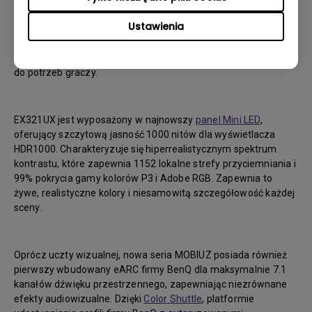
BenQ do tworzenia trybów kolorów zorientowanych na grę i
Ustawienia
wykorzystuje sztuczną inteligencję do adaptacyjnego
dostrajania jasności i kontrastu w czasie rzeczywistym.
Rezultatem są niezrównane wrażenia wizualne dostosowane
do potrzeb graczy.
EX321UX jest wyposażony w najnowszy
panel Mini LED
,
oferujący szczytową jasność 1000 nitów dla wyświetlacza
HDR1000. Charakteryzuje się hiperrealistycznym spektrum
kontrastu, które zapewnia 1152 lokalne strefy przyciemniania i
99% pokrycia gamy kolorów P3 i Adobe RGB. Zapewnia to
żywe, realistyczne kolory i niesamowitą szczegółowość każdej
sceny.
Oprócz uczty wizualnej, nowa seria MOBIUZ posiada również
pierwszy wbudowany eARC firmy BenQ dla maksymalnie 7.1
kanałów dźwięku przestrzennego, zapewniając niezrównane
efekty audiowizualne. Dzięki
Color Shuttle
, platformie