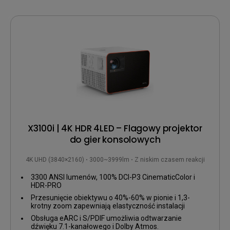
X3100i | 4K HDR 4LED – Flagowy projektor
do gier konsolowych
4K UHD (3840×2160)
3000~3999lm
Z niskim czasem reakcji
3300 ANSI lumenów, 100% DCI-P3 CinematicColor i
HDR-PRO
Przesunięcie obiektywu o 40%-60% w pionie i 1,3-
krotny zoom zapewniają elastyczność instalacji
Obsługa eARC i S/PDIF umożliwia odtwarzanie
dźwięku 7.1-kanałowego i Dolby Atmos.