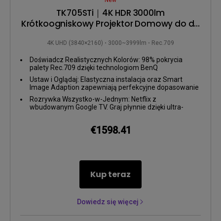
New
TK705STi｜4K HDR 3000lm
Krótkoogniskowy Projektor Domowy do do
Filmów, Gier & Sportu
4K UHD (3840×2160)
3000~3999lm
Rec.709
Doświadcz Realistycznych Kolorów: 98% pokrycia
palety Rec.709 dzięki technologiom BenQ
CinematicColor i HDR-PRO.
Ustaw i Oglądaj: Elastyczna instalacja oraz Smart
Image Adaption zapewniają perfekcyjne dopasowanie
wielkiego ekranu w dowolnym miejscu.
Rozrywka Wszystko-w-Jednym: Netflix z
wbudowanym Google TV. Graj płynnie dzięki ultra-
niskiemu opóźnieniu wejściowemu (5 ms przy
4K/60Hz) oraz ALLM.
€1598.41
Kup teraz
Dowiedz się więcej