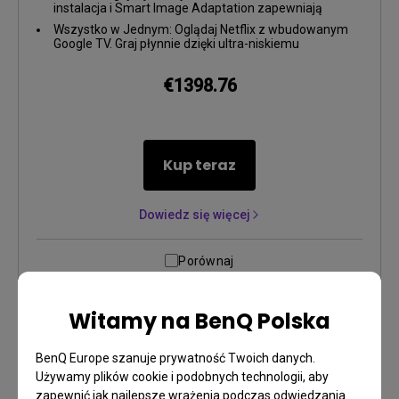
instalacja i Smart Image Adaptation zapewniają
idealny obraz na dużym ekranie w każdym miejscu.
Wszystko w Jednym: Oglądaj Netflix z wbudowanym
Google TV. Graj płynnie dzięki ultra-niskiemu
opóźnieniu wejściowemu (5 ms przy 4K/60Hz) i ALLM.
€1398.76
Kup teraz
Dowiedz się więcej
Porównaj
Witamy na BenQ Polska
BenQ Europe szanuje prywatność Twoich danych.
Używamy plików cookie i podobnych technologii, aby
zapewnić jak najlepsze wrażenia podczas odwiedzania