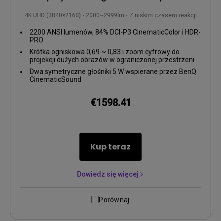
4K UHD (3840×2160)
2000~2999lm
Z niskim czasem reakcji
2200 ANSI lumenów, 84% DCI-P3 CinematicColor i HDR-
PRO
Krótka ogniskowa 0,69 ~ 0,83 i zoom cyfrowy do
projekcji dużych obrazów w ograniczonej przestrzeni
Dwa symetryczne głośniki 5 W wspierane przez BenQ
CinematicSound
€1598.41
Kup teraz
Dowiedz się więcej
Porównaj