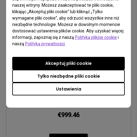
naszej witryny. Możesz zaakceptować te pliki cookie,
klikając „Akceptuj pliki cookie” lub kliknąć „Tylko
wymagane pliki cookie”, aby odrzucić wszystkie inne niż
niezbędne technologie. Możesz w dowolnym momencie
dostosować ustawienia plików cookie. Aby uzyskać więcej
informacji, zapoznaj się z naszą
Polityką plików cookie
i
GP520 | Projektor Kina domowego 4K 2600
naszą
Polityką prywatności
.
ANSI Lumenów do Filmów, Sportu & Gier
4K UHD (3840×2160)
2000~2999lm
Rec.709
Akceptuj pliki cookie
Inteligentne Dostosowanie do Środowiska:
Tylko niezbędne pliki cookie
Automatyczny Tryb Kinowy dostarcza doskonałych
wizualizacji, dostosowując się do każdego środowiska
Bezproblemowa Instalacja gdziekolwiek: Elastyczna
bez konieczności zmiany przestrzeni.
Ustawienia
instalacja pod różnymi kątami i inteligentne
dopasowanie obrazu zapewniają duży ekran
Wszechstronna Rozrywka dla Rodziny: Ciesz się
gdziekolwiek go ustawisz.
Netflixem z wbudowanym Google TV i płynną grą
dzięki ALLM (Auto low latency mode).
€999.46