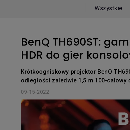
Symulatory Golfa
Biznesowe
i MacBooka Pro
Wszystkie
graficznego
Monitor podglądow
kamerę
BenQ TH690ST: gami
HDR do gier konsol
Krótkoogniskowy projektor BenQ TH690S
odległości zaledwie 1,5 m 100-calowy
09-15-2022