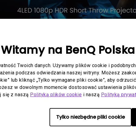
0ST 4LED – gamingowy projektor krótkiego rzutu (krótkoognisko
Witamy na BenQ Polska
akcji (input lag). Krótkoogniskowy obiektyw pozwala uzyskać obra
atność Twoich danych. Używamy plików cookie i podobnych 
orów BenQ przeznaczonych dla miłośników rozrywki na dużym ekran
 sportowych na żywo.
rażenia podczas odwiedzania naszej witryny. Możesz zaakcep
ookie” lub kliknąć „Tylko wymagane pliki cookie”, aby odrzuci
ości 2300 ANSI lumenów o żywotności 20 tys. godzin (30 tys. w t
Możesz w dowolnym momencie dostosować ustawienia plików
HDR/HDR10 gwarantuje doskonałą widoczność szczegółów w najcie
aj się z naszą
Polityką plików cookie
i naszą
Polityką prywa
być używany ze wszystkimi popularnymi konsolami do gier, takim
rtualnych sportów czy gier FPS, gdzie czas reakcji jest czynniki
Tylko niezbędne pliki cookie
odległości zaledwie 1,5 metra od powierzchni projekcyjnej czy naw
ną alternatywą dla telewizorów z dużym ekranem. Korekcja trap
ej jakości obrazu.