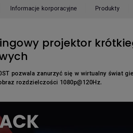
Dla Szkół i Uczelni
Thunderbolt
Informacje korporacyjne
Produkty
Laser
Profesjonalne
P3
Z Android TV
y na
Z regulacją wysokości
Z niskim czasem reakcji
ngowy projektor krótkie
owych
T pozwala zanurzyć się w wirtualny świat gier
 obraz rozdzielczości 1080p@120Hz.