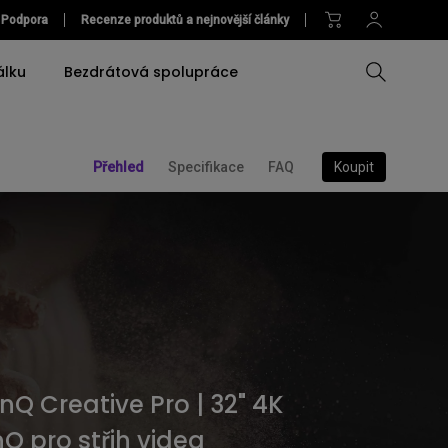
Podpora
Recenze produktů a nejnovější články
álku
Bezdrátová spolupráce
Koupit
Přehled
Specifikace
FAQ
Porovnat
Porovnat všechny
Porovnat veškerá
Příslušenství
nství
monitory
osvětlení
u /
a
Příslušenství
Software
Příslušenství
Accessories
Software
Software
 monitoru
Software
Náhledový monitor na
fotoaparát
Q Creative Pro | 32" 4K
Q pro střih videa