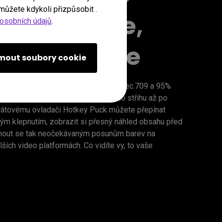
můžete kdykoli přizpůsobit .
ně to vidíte,
osobních údajů
.
ě to sdílíte
jmout soubory cookie
yznačuje 100% pokrytím prostoru Rec.709 a 95% 
je tak správné barvy od počátečního střihu až po 
drátovému ovladači Hotkey Puck můžete přepínat 
ým klepnutím, zobrazit si přesný náhled obsahu před 
nout se tak neočekávaným posunům barev na 
ích video platformách. Co vidíte vy, to vaše 