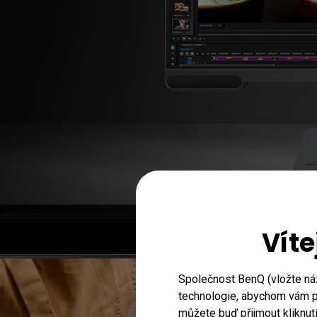
Víte
Společnost BenQ (vložte ná
technologie, abychom vám př
můžete buď přijmout kliknut