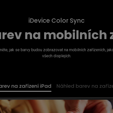
iDevice Color Sync
rev na mobilních 
e, jak se barvy budou zobrazovat na mobilních zařízeních, jako je
všech displejích.
rev na zařízení iPad
Náhled barev na zaříz