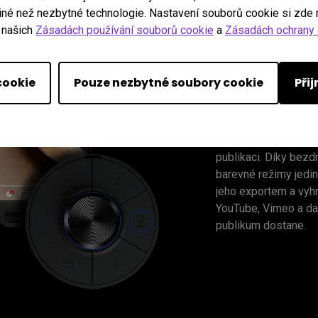
iné než nezbytné technologie. Nastavení souborů cookie si zde 
Správ
 našich
Zásadách používání souborů cookie
a
Zásadách ochrany 
správn
cookie
Pouze nezbytné soubory cookie
Při
Model PV3200U se v
pokrytím P3 a zaruču
publikaci. Díky bez
barevné režimy jedin
jeho exportem a vyh
YouTube, Vimeo a dalš
publikum dostane.