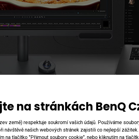
jte na stránkách BenQ 
zev země) respektuje soukromí vašich údajů. Používáme soubo
i návštěvě našich webových stránek zajistili co nejlepší zážitek
95% P3 | 10
ím na tlačítko "Přijmout soubory cookie", nebo kliknutím na tlač