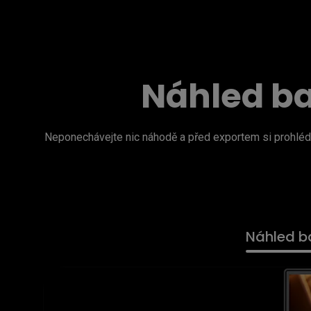
Náhled ba
Neponechávejte nic náhodě a před exportem si prohlédnět
Náhled ba