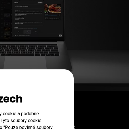
Czech
ry cookie a podobné
. Tyto soubory cookie
0% Rec.709 | 100% sRGB
ítko "Pouze povinné soubory