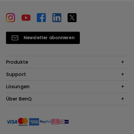
Newsletter abonnieren
Produkte
Beamer
Support
Monitore
Kontakt
Lösungen
Lampen
Garantie
Webcams
Für Unternehmen
Über BenQ
Reparaturservice
Lautsprecher
Für Bildungsstätten
Downloads
Das Unternehmen
Dockingstation
Für E-Sportler (Zowie)
Onlineshop FAQ
Nachhaltigkeit
BenQ Blog
News
Karriere