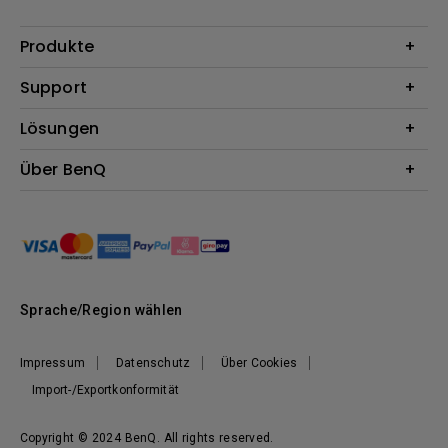
Produkte
Beamer
Support
Monitore
Kontakt
Lösungen
Lampen
Garantie
Webcams
Für Unternehmen
Über BenQ
Reparaturservice
Lautsprecher
Für Bildungsstätten
Downloads
Das Unternehmen
Dockingstation
Für E-Sportler (Zowie)
Onlineshop FAQ
Nachhaltigkeit
BenQ Blog
News
Karriere
Sprache/Region wählen
Impressum
Datenschutz
Über Cookies
Import-/Exportkonformität
Copyright © 2024 BenQ. All rights reserved.