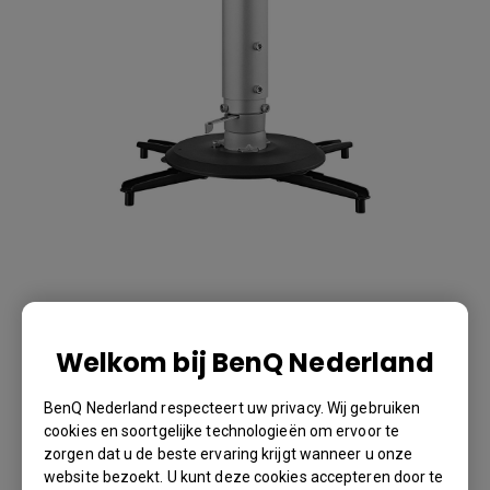
Universal Ceiling
Mount
Welkom bij BenQ Nederland
BenQ Nederland respecteert uw privacy. Wij gebruiken
BenQ Part Number: 5J.JAM10.001
cookies en soortgelijke technologieën om ervoor te
zorgen dat u de beste ervaring krijgt wanneer u onze
website bezoekt. U kunt deze cookies accepteren door te
€ 99