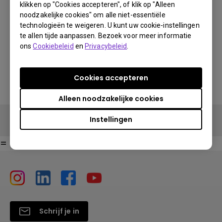
klikken op "Cookies accepteren", of klik op "Alleen
noodzakelijke cookies" om alle niet-essentiële
technologieën te weigeren. U kunt uw cookie-instellingen
U kunt ook hier kopen
te allen tijde aanpassen. Bezoek voor meer informatie
Buy Now
ons
Cookiebeleid
en
Privacybeleid
.
Vind winkels
Cookies accepteren
Alleen noodzakelijke cookies
Instellingen
Buy Now
=
Schrijf je in