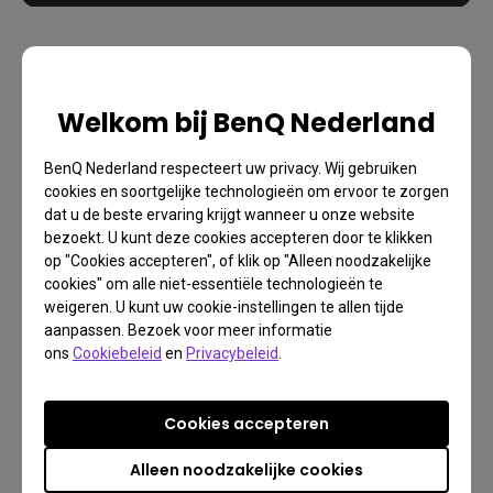
Mobiuz en Zowie
Welkom bij BenQ Nederland
In de gaming-industrie positioneert BenQ de
BenQ Nederland respecteert uw privacy. Wij gebruiken
cookies en soortgelijke technologieën om ervoor te zorgen
volgende 2 brands in de markt: Mobiuz en Zowie.
dat u de beste ervaring krijgt wanneer u onze website
Iedere brand heeft vanuit BenQ heeft een eigen
bezoekt. U kunt deze cookies accepteren door te klikken
doel. Mobiuz gaming in het algemeen en Zowie
op "Cookies accepteren", of klik op "Alleen noodzakelijke
cookies" om alle niet-essentiële technologieën te
voornamelijk gericht op de high-end
weigeren. U kunt uw cookie-instellingen te allen tijde
users(esports).
aanpassen. Bezoek voor meer informatie
ons
Cookiebeleid
en
Privacybeleid
.
Danny Neijs, Business Director BenQ Benelux: Ik
zie de samenwerking met ECV esports als een
Cookies accepteren
waardevolle toevoeging op de missie van BenQ: 'In
de loop der jaren heeft BenQ zich ontwikkeld als
Alleen noodzakelijke cookies
hoofdrolspeler op het gebied van LCD-monitoren in