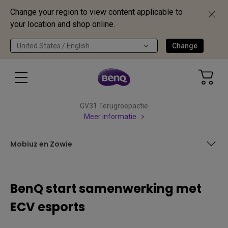
Change your region to view content applicable to
your location and shop online.
United States / English
Change
GV31 Terugroepactie
Meer informatie
Mobiuz en Zowie
ECV esports
BenQ start samenwerking met
Mobiuz en Zowie
ECV esports