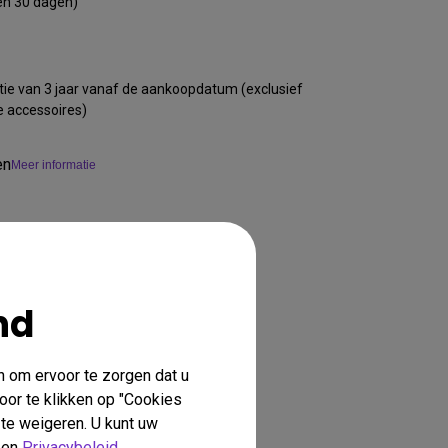
en 30 dagen)
ie van 3 jaar vanaf de aankoopdatum (exclusief
e accessoires)
en
Meer informatie
nd
n om ervoor te zorgen dat u
oor te klikken op "Cookies
 te weigeren. U kunt uw
en
Privacybeleid
.