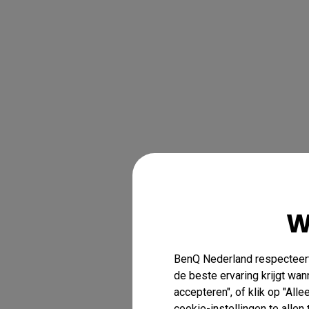
W
BenQ Nederland respecteert 
de beste ervaring krijgt wa
accepteren", of klik op "All
cookie-instellingen te alle