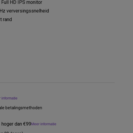
 Full HD IPS monitor
Hz verversingssnelheid
t rand
 informatie
kale betalingsmethoden
s hoger dan €99
Meer informatie