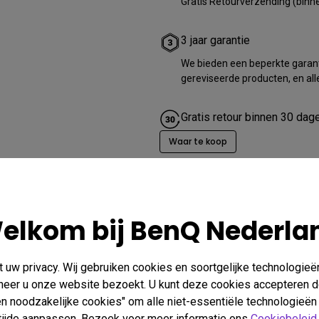
Gratis Retourverzending (binn
3 jaar garantie
We bieden een beperkte garant
gereviseerde producten, en all
Gratis retour binnen 30 dag
Waar te koop
elkom bij BenQ Nederla
uw privacy. Wij gebruiken cookies en soortgelijke technologieë
nneer u onze website bezoekt. U kunt deze cookies accepteren d
een noodzakelijke cookies" om alle niet-essentiële technologieën
n tijde aanpassen. Bezoek voor meer informatie ons
Cookiebeleid