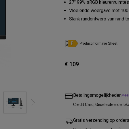
27" 99% sRGB kleurenruimtes
Thunderbolt
Laser
Vloeiende weergave met 100
P3
Slank randontwerp van rand to
Met Android TV
Met HAS
Met Lage Input Lag
Productinformatie Sheet
€ 109
Betalingsmogelijkheden
Meer
Credit Card, Geselecteerde lo
Gratis verzending op order