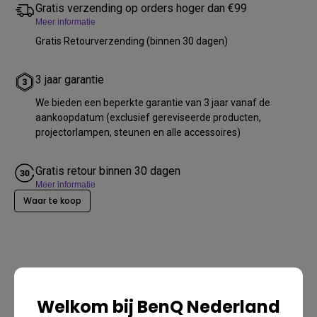
Gratis verzending op orders hoger dan €99
Meer informatie
Gratis Retourverzending (binnen 30 dagen)
3 jaar garantie
We bieden een beperkte garantie van 3 jaar vanaf de
aankoopdatum (exclusief gereviseerde producten,
projectorlampen, steunen en alle accessoires)
Gratis retour binnen 30 dagen
Meer informatie
Waar te koop
Welkom bij BenQ Nederland