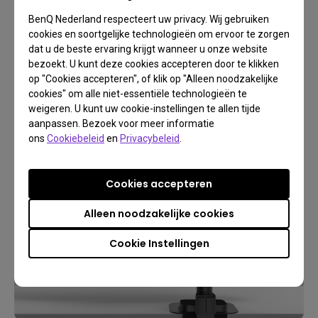
Accessoires
BenQ Nederland respecteert uw privacy. Wij gebruiken
Onmisbaar voor BenQ
cookies en soortgelijke technologieën om ervoor te zorgen
monitoren
dat u de beste ervaring krijgt wanneer u onze website
bezoekt. U kunt deze cookies accepteren door te klikken
op "Cookies accepteren", of klik op "Alleen noodzakelijke
cookies" om alle niet-essentiële technologieën te
weigeren. U kunt uw cookie-instellingen te allen tijde
Meer informatie
aanpassen. Bezoek voor meer informatie
ons
Cookiebeleid
en
Privacybeleid
.
Cookies accepteren
Alleen noodzakelijke cookies
Cookie Instellingen