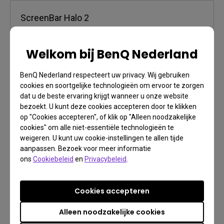
ScreenBar Halo 2
Welkom bij BenQ Nederland
+ € 179
BenQ Nederland respecteert uw privacy. Wij gebruiken
cookies en soortgelijke technologieën om ervoor te zorgen
dat u de beste ervaring krijgt wanneer u onze website
bezoekt. U kunt deze cookies accepteren door te klikken
op "Cookies accepteren", of klik op "Alleen noodzakelijke
cookies" om alle niet-essentiële technologieën te
weigeren. U kunt uw cookie-instellingen te allen tijde
Betalingsmogelijkheden
aanpassen. Bezoek voor meer informatie
Meer informatie
ons
Cookiebeleid
en
Privacybeleid
.
Credit Card, Geselecteerde lokale betalingsmethoden
Cookies accepteren
Gratis verzending op orders hoger dan €99
Meer informatie
Alleen noodzakelijke cookies
Gratis Retourverzending (binnen 30 dagen)