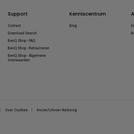
Support
Kenniscentrum
A
Contact
Blog
E
Download Search
B
BenQ Shop - FAQ
BenQ Shop - Retourneren
BenQ Shop - Algemene
Voorwaarden
Over Cookies
Invoer/Uitvoer Naleving