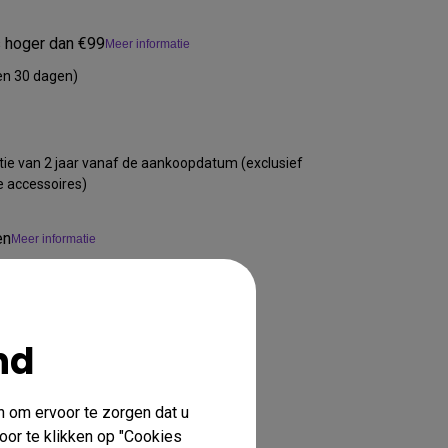
s hoger dan €99
Meer informatie
en 30 dagen)
ie van 2 jaar vanaf de aankoopdatum (exclusief
e accessoires)
en
Meer informatie
nd
n om ervoor te zorgen dat u
oor te klikken op "Cookies