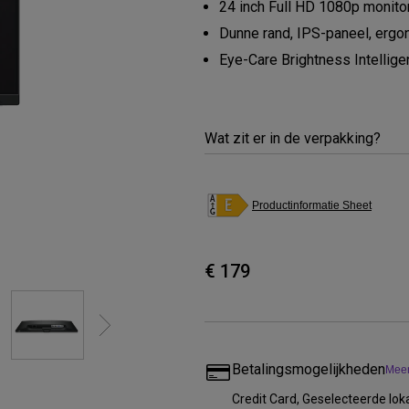
24 inch Full HD 1080p monito
Thunderbolt
Laser
Dunne rand, IPS-paneel, erg
P3
Eye-Care Brightness Intellig
Met Android TV
Met HAS
Met Lage Input Lag
Wat zit er in de verpakking?
Productinformatie Sheet
€ 179
Betalingsmogelijkheden
Meer
Credit Card, Geselecteerde lo