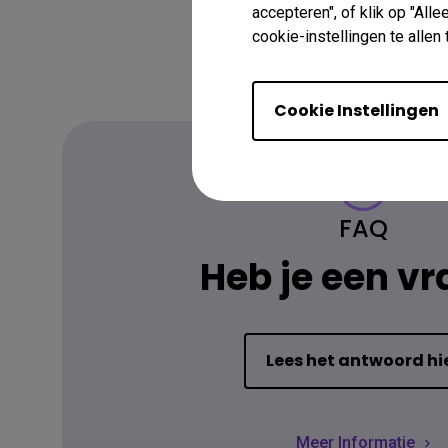
accepteren", of klik op "All
cookie-instellingen te alle
Cookie Instellingen
FAQ
Heb je een v
Lees het antwoord hi
Meer Informatie