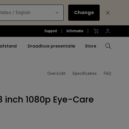
Change
tates / English
Support
Informatie
 afstand
Draadloze presentatie
Store
Overzicht
Specificaties
FAQ
Compare All Projectors
Compare All Monitors
Compare All Lightings
Software voor het
oires
onderwijs
Projector Accessoires
Accessories
Accessories
atie
Signage Software
8 inch 1080p Eye-Care
Golfsimulatorhub
Software