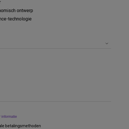
r
onomisch ontwerp
ence-technologie
 informatie
kale betalingsmethoden