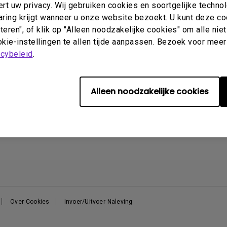
t uw privacy. Wij gebruiken cookies en soortgelijke techno
Thunderbolt
aring krijgt wanneer u onze website bezoekt. U kunt deze c
Laser
P3
eren", of klik op "Alleen noodzakelijke cookies" om alle ni
Met Android TV
Support
Kenniscentrum
A
kie-instellingen te allen tijde aanpassen. Bezoek voor meer
Met HAS
acybeleid
.
Met Lage Input Lag
Contact
Blog
E
Download Search
B
BenQ Shop - FAQ
Alleen noodzakelijke cookies
BenQ Shop - Retourneren
BenQ Shop - Algemene
Voorwaarden
Over Cookies
Invoer/Uitvoer Naleving