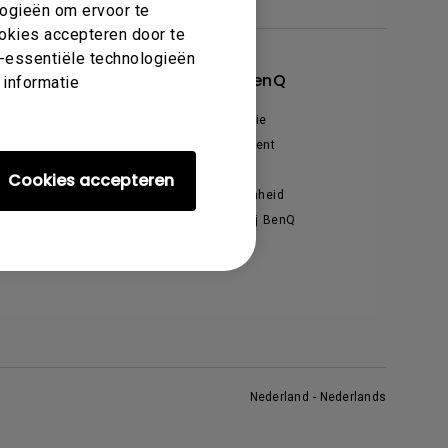
logieën om ervoor te
ookies accepteren door te
et-essentiële technologieën
cties & Deals
Over BenQ
 informatie
venementen & Promoties
Organisatie
enQ Ambassadeurs
Management
Nieuws
Cookies accepteren
Duurzaamheid
Werken bij BenQ
Nederland - Nederlands