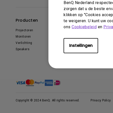
BenQ Nederland respecteer
Golfsimulatie
Programming
Refurbished ZOWIE Monitor -
Technologie
zorgen dat u de beste erv
Bestel hier
On Camera-monitoren
klikken op "Cookies accept
Producten
Oplossingen
te weigeren. U kunt uw coo
ons
Cookiebeleid
en
Priv
Projectoren
Education
Monitoren
Business
Verlichting
Instellingen
Speakers
Copyright © 2024 BenQ. All rights reserved.
Privacy Policy