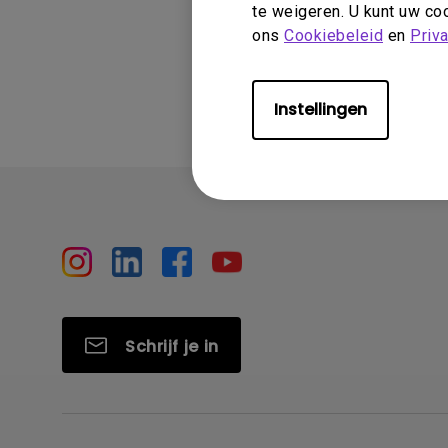
te weigeren. U kunt uw coo
ons
Cookiebeleid
en
Priv
Heeft deze in
Instellingen
Schrijf je in