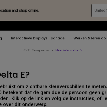
ocation and shop online.
United 
ng
Interactieve Displays | Signage
Werken & leren op
GV31 Terugroepactie
Meer informatie
Special Offers
Eigenschap
Eigenschap
Compatibele Access
Ontdek alle zakelijke
projectoren
elta E?
Accessoire Shop
4K UHD (3840×2160)
4K(3840x2160)
Monitorarm
Immersie en simul
MKB & MKB+ Bedrijven
Short Throw
With HDR
Monitor Lichtbalk
SmartEco
ebruikt om zichtbare kleurverschillen te meten
2D, Vertical／Horizontal
21：9 Ultrawide
0 betekent dat de gemiddelde persoon geen gr
Keystone
en. Klik op de link en volg de instructies, of l
USB-C
e over dit onderwerp.
LED