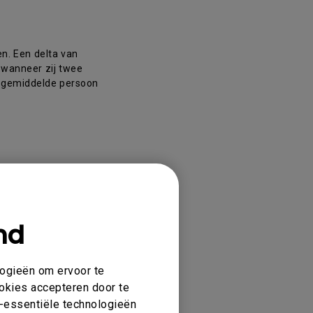
en. Een delta van
 wanneer zij twee
de gemiddelde persoon
nd
PD3205U,
logieën om ervoor te
ookies accepteren door te
et-essentiële technologieën