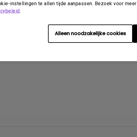
kie-instellingen te allen tijde aanpassen. Bezoek voor meer
acybeleid
.
formatie u geholpen?
Ja
Nee
Alleen noodzakelijke cookies