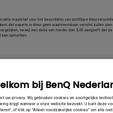
Thunderbolt
Laser
P3
Met Android TV
bruikte maatstaf voor het beoordelen van zichtbare kleurverschill
Met HAS
kent dat experts in kleur geen waarneembaar verschil zullen zien
Met Lage Input Lag
vergelijken, terwijl een delta van minder dan 3,00 aangeeft dat 
il kan opmerken.
sing op de volgende modellen
elkom bij BenQ Nederla
, PD2705U, PD2705UA, PD2706U, PD2706UA, PD2725U, 
0U, PD3225U, PD3420Q
t uw privacy. Wij gebruiken cookies en soortgelijke techno
aring krijgt wanneer u onze website bezoekt. U kunt deze c
eren", of klik op "Alleen noodzakelijke cookies" om alle ni