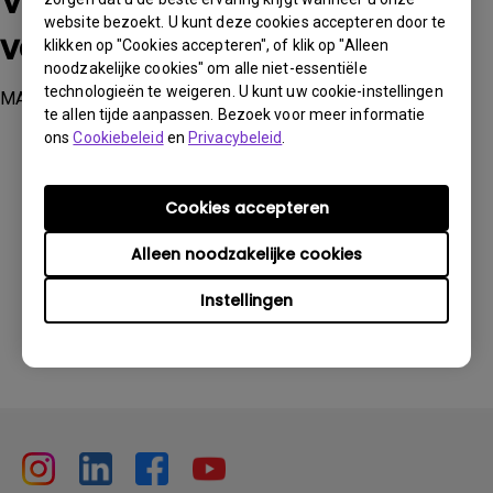
Van toepassing op de
website bezoekt. U kunt deze cookies accepteren door te
volgende modellen
klikken op "Cookies accepteren", of klik op "Alleen
noodzakelijke cookies" om alle niet-essentiële
technologieën te weigeren. U kunt uw cookie-instellingen
MA270U, MA320U
te allen tijde aanpassen. Bezoek voor meer informatie
ons
Cookiebeleid
en
Privacybeleid
.
Cookies accepteren
Heeft deze informatie u geholpen?
Alleen noodzakelijke cookies
Instellingen
Ja
Nee