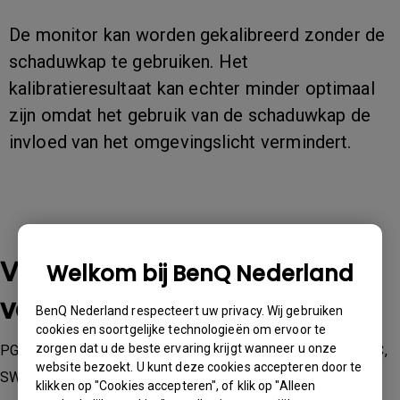
De monitor kan worden gekalibreerd zonder de
schaduwkap te gebruiken. Het
kalibratieresultaat kan echter minder optimaal
zijn omdat het gebruik van de schaduwkap de
invloed van het omgevingslicht vermindert.
Van toepassing op de
Welkom bij BenQ Nederland
volgende modellen
BenQ Nederland respecteert uw privacy. Wij gebruiken
cookies en soortgelijke technologieën om ervoor te
zorgen dat u de beste ervaring krijgt wanneer u onze
PG2401PT, PV270, PV3200PT, SW240, SW2700PT, SW270C,
website bezoekt. U kunt deze cookies accepteren door te
SW271, SW271C, SW272Q, SW272U, SW320, SW321C
klikken op "Cookies accepteren", of klik op "Alleen