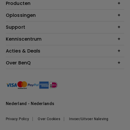
Producten
Projectoren
Oplossingen
Monitoren
Education
Support
Verlichting
Business
Speakers
Contact
Kenniscentrum
Download Search
Acties & Deals
Blog
BenQ Shop - FAQ
BenQ Shop - Retourneren
Evenementen & Promoties
Over BenQ
BenQ Shop - Algemene Voorwaarden
BenQ Ambassadeurs
Organisatie
Management
Nieuws
Duurzaamheid
Nederland - Nederlands
Werken bij BenQ
Privacy Policy
Over Cookies
Invoer/Uitvoer Naleving