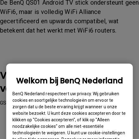
De BenQ QS01 Android TV stick ondersteunt geen
WiFi6, maar is volledig WiFi Alliance
gecertificeerd en upwards compatibel, wat
betekent dat het werkt met WiFi6 routers.
Van toepassing op de
Welkom bij BenQ Nederland
volgende modellen
BenQ Nederland respecteert uw privacy. Wij gebruiken
cookies en soortgelijke technologieën om ervoor te
GS50, GV11, GV30, TK700STi, V7000i, V7050i
zorgen dat u de beste ervaring krijgt wanneer u onze
website bezoekt. U kunt deze cookies accepteren door te
klikken op "Cookies accepteren", of klik op "Alleen
noodzakelijke cookies" om alle niet-essentiële
technologieën te weigeren. U kunt uw cookie-instellingen