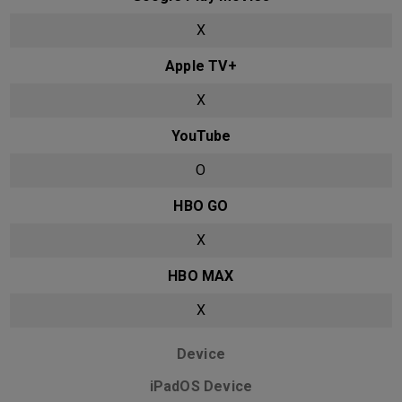
X
Apple TV+
X
YouTube
O
HBO GO
X
HBO MAX
X
Device
iPadOS Device