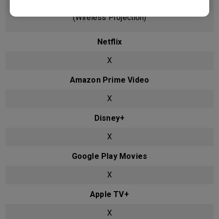
Google Cast
(Wireless Projection)
Netflix
X
Amazon Prime Video
X
Disney+
X
Google Play Movies
X
Apple TV+
X