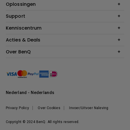
Projectoren
Oplossingen
Monitoren
Education
Support
Verlichting
Business
Speakers
Contact
Kenniscentrum
Download Search
Acties & Deals
Blog
BenQ Shop - FAQ
BenQ Shop - Retourneren
Evenementen & Promoties
Over BenQ
BenQ Shop - Algemene Voorwaarden
BenQ Ambassadeurs
Organisatie
Management
Nieuws
Duurzaamheid
Nederland - Nederlands
Werken bij BenQ
Privacy Policy
Over Cookies
Invoer/Uitvoer Naleving
Copyright © 2024 BenQ. All rights reserved.