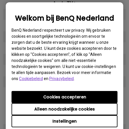
Apple TV+
X
Welkom bij BenQ Nederland
YouTube
BenQ Nederland respecteert uw privacy. Wij gebruiken
cookies en soortgelijke technologieën om ervoor te
O
zorgen dat u de beste ervaring krijgt wanneer u onze
HBO GO
website bezoekt. U kunt deze cookies accepteren door te
klikken op "Cookies accepteren", of klik op "Alleen
X
noodzakelijke cookies" om alle niet-essentiële
technologieën te weigeren. U kunt uw cookie-instellingen
HBO MAX
te allen tijde aanpassen. Bezoek voor meer informatie
ons
Cookiebeleid
en
Privacybeleid
.
X
Device
Cookies accepteren
Android Device
Alleen noodzakelijke cookies
Way to Stream
Instellingen