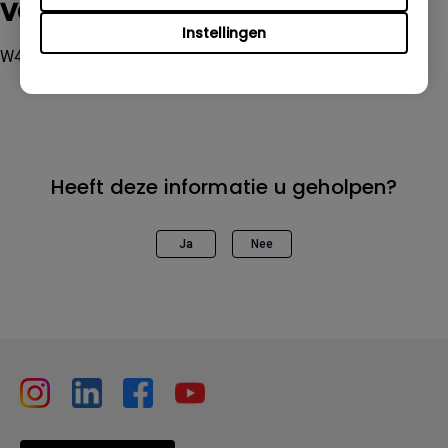
volgende modellen
Instellingen
W4000i, W5700, W5700S
Heeft deze informatie u geholpen?
Ja
Nee