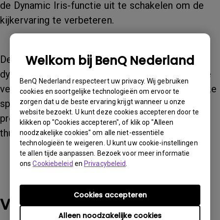
de Dynamic Iris-functie uit te schakelen om de
kijkervaring te verbeteren.
Welkom bij BenQ Nederland
De Dynamic Iris-technologie is bedoeld om het
dynamische contrast van bewegende beelden te
BenQ Nederland respecteert uw privacy. Wij gebruiken
verbeteren. We raden je ten zeerste aan om deze
cookies en soortgelijke technologieën om ervoor te
zorgen dat u de beste ervaring krijgt wanneer u onze
speciale functie van je W5700 projector uit te
website bezoekt. U kunt deze cookies accepteren door te
proberen en het verschil te voelen voor jouw
klikken op "Cookies accepteren", of klik op "Alleen
thuisbioscoopervaring!
noodzakelijke cookies" om alle niet-essentiële
technologieën te weigeren. U kunt uw cookie-instellingen
te allen tijde aanpassen. Bezoek voor meer informatie
ons
Cookiebeleid
en
Privacybeleid
.
Cookies accepteren
Van toepassing op de
Alleen noodzakelijke cookies