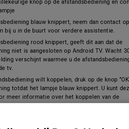
illekeurige knop op de afstandsbediening en con
lampje
dsbediening blauw knippert, neem dan contact o
bij u in de buurt voor verdere assistentie.
dsbediening rood knippert, geeft dit aan dat de
ing niet is aangesloten op Android TV. Wacht 3
ding verschijnt waarmee u de afstandsbedienin
e tv.
andsbediening wilt koppelen, druk op de knop "OK
ng totdat het lampje blauw knippert. U kunt de
r meer informatie over het koppelen van de
ing: hoe de BenQ QS01 Android TV-stick koppe
ning