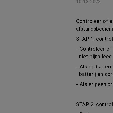
10-13-2023
Golfsimulatie
Programming
Refurbished ZOWIE Monitor -
Technologie
Bestel hier
On Camera-monitoren
Controleer of e
afstandsbedieni
STAP 1: control
- Controleer of 
niet bijna leeg 
- Als de batter
batterij en zor
- Als er geen p
STAP 2: contro