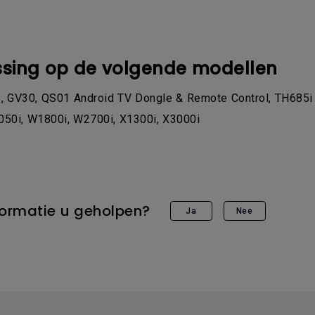
sing op de volgende modellen
 GV30, QS01 Android TV Dongle & Remote Control, TH685i 
050i, W1800i, W2700i, X1300i, X3000i
formatie u geholpen?
Ja
Nee