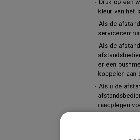
- Druk op een w
kleur van het 
- Als de afstan
servicecentrum 
- Als de afstan
afstandsbedien
er een pushmel
koppelen aan d
- Als u de afst
afstandsbedieni
raadplegen voo
afstandsbedien
afstandsbedie