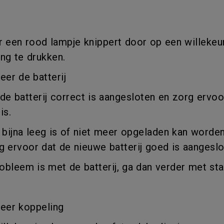
Thunderbolt
Laser
P3
Met Android TV
r een rood lampje knippert door op een willeke
Met HAS
ng te drukken.
Met Lage Input Lag
eer de batterij
de batterij correct is aangesloten en zorg ervoor
is.
ij bijna leeg is of niet meer opgeladen kan worde
g ervoor dat de nieuwe batterij goed is aangeslo
robleem is met de batterij, ga dan verder met sta
leer koppeling