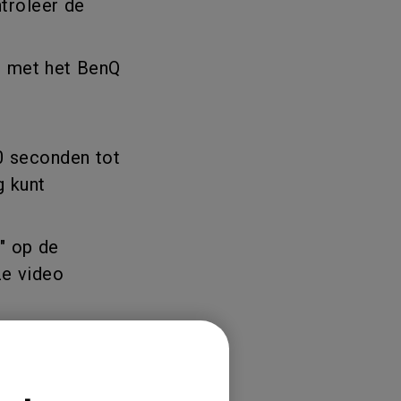
troleer de
p met het BenQ
0 seconden tot
g kunt
" op de
ze video
len met de