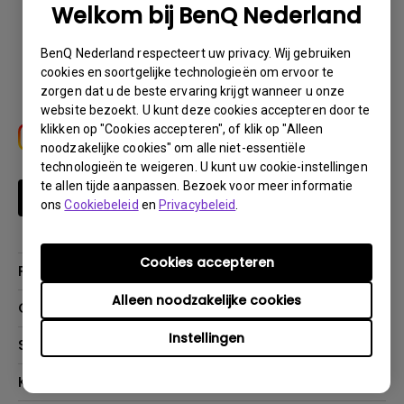
Welkom bij BenQ Nederland
Download
BenQ Nederland respecteert uw privacy. Wij gebruiken
cookies en soortgelijke technologieën om ervoor te
zorgen dat u de beste ervaring krijgt wanneer u onze
website bezoekt. U kunt deze cookies accepteren door te
klikken op "Cookies accepteren", of klik op "Alleen
noodzakelijke cookies" om alle niet-essentiële
technologieën te weigeren. U kunt uw cookie-instellingen
te allen tijde aanpassen. Bezoek voor meer informatie
Schrijf je in
ons
Cookiebeleid
en
Privacybeleid
.
Cookies accepteren
Producten
Alleen noodzakelijke cookies
Projectoren
Oplossingen
Monitoren
Instellingen
Education
Support
Verlichting
Business
Speakers
Contact
Kenniscentrum
Download Search