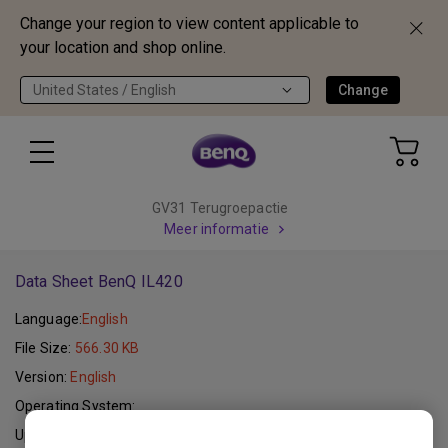
Change your region to view content applicable to
your location and shop online.
United States / English
Change
GV31 Terugroepactie
Meer informatie
Data Sheet BenQ IL420
Language:
English
File Size:
566.30 KB
Version:
English
Operating System:
Update:
2016-10-06