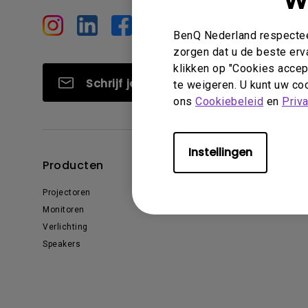
W
Golfsimulatie
Programming
Refurbished ZOWIE Monitor -
Technologie
Bestel hier
BenQ Nederland respecteer
On Camera-monitoren
zorgen dat u de beste erv
klikken op "Cookies accept
Schrijf je in
te weigeren. U kunt uw coo
ons
Cookiebeleid
en
Priv
Instellingen
Producten
Oplossingen
Projectoren
Education
Monitoren
Business
Verlichting
Speakers