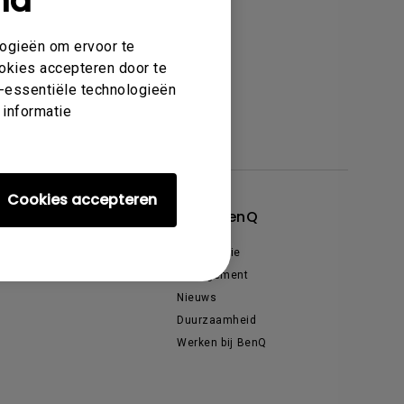
nd
logieën om ervoor te
ookies accepteren door te
et-essentiële technologieën
 informatie
Cookies accepteren
cties & Deals
Over BenQ
venementen & Promoties
Organisatie
enQ Ambassadeurs
Management
Nieuws
Duurzaamheid
Werken bij BenQ