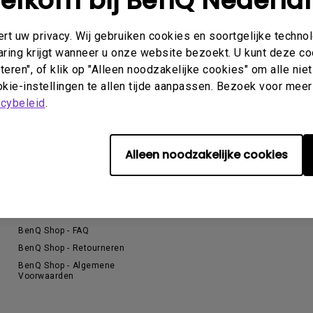
elkom bij BenQ Nederla
Thunderbolt
Laser
t uw privacy. Wij gebruiken cookies en soortgelijke techno
P3
aring krijgt wanneer u onze website bezoekt. U kunt deze c
Met Android TV
Met HAS
eren", of klik op "Alleen noodzakelijke cookies" om alle ni
Met Lage Input Lag
kie-instellingen te allen tijde aanpassen. Bezoek voor meer
acybeleid
.
Alleen noodzakelijke cookies
Support
Kenniscentrum
A
Contact
Blog
E
Download Search
B
BenQ Shop - FAQ
BenQ Shop - Retourneren
BenQ Shop - Algemene
Voorwaarden