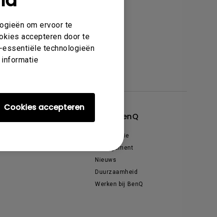
nd
logieën om ervoor te
ookies accepteren door te
et-essentiële technologieën
 informatie
Cookies accepteren
cties & Deals
Over BenQ
venementen & Promoties
Organisatie
enQ Ambassadeurs
Management
Nieuws
Duurzaamheid
Werken bij BenQ