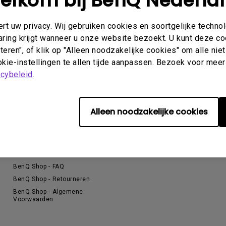
elkom bij BenQ Nederla
Thunderbolt
Laser
t uw privacy. Wij gebruiken cookies en soortgelijke techno
P3
aring krijgt wanneer u onze website bezoekt. U kunt deze c
Met Android TV
Met HAS
eren", of klik op "Alleen noodzakelijke cookies" om alle ni
Met Lage Input Lag
kie-instellingen te allen tijde aanpassen. Bezoek voor meer
acybeleid
.
Alleen noodzakelijke cookies
Support
Kenniscentrum
A
Contact
Blog
E
Download Search
B
BenQ Shop - FAQ
BenQ Shop - Retourneren
BenQ Shop - Algemene
Voorwaarden