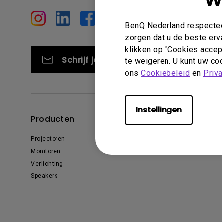
W
Golfsimulatie
Programming
Refurbished ZOWIE Monitor -
Technologie
Bestel hier
BenQ Nederland respecteer
On Camera-monitoren
zorgen dat u de beste erv
klikken op "Cookies accept
Schrijf je in
te weigeren. U kunt uw coo
ons
Cookiebeleid
en
Priv
Instellingen
Producten
Oplossingen
Projectoren
Education
Monitoren
Business
Verlichting
Speakers