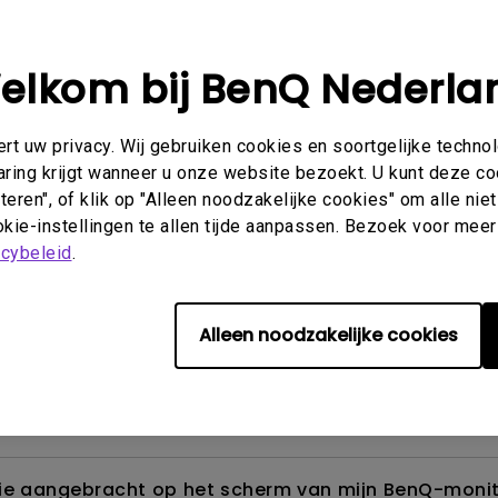
elkom bij BenQ Nederla
Beeld
Installatie en bediening
Specificaties
t uw privacy. Wij gebruiken cookies en soortgelijke techno
aring krijgt wanneer u onze website bezoekt. U kunt deze c
eren", of klik op "Alleen noodzakelijke cookies" om alle ni
kie-instellingen te allen tijde aanpassen. Bezoek voor meer
akage?
acybeleid
.
den en hoe kan ik het weg krijgen?
Alleen noodzakelijke cookies
de ECO-sensor? Waarom werkt de ECO-sensor op mijn
folie aangebracht op het scherm van mijn BenQ-mon