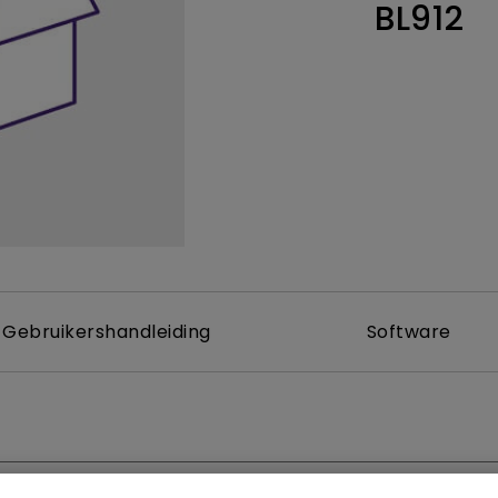
BL912
Thunderbolt
Laser
P3
Met Android TV
Met HAS
Met Lage Input Lag
Gebruikershandleiding
Software