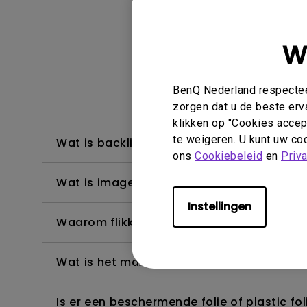
W
Weergave & 
BenQ Nederland respecteer
zorgen dat u de beste erv
klikken op "Cookies accept
te weigeren. U kunt uw coo
Wat is backlight bleeding of backlight le
ons
Cookiebeleid
en
Priv
Wat is image sticking, hoe is dit te vermij
Instellingen
Waarom flikkert mijn monitor?
Wat is het maximale detectiebereik van 
Is er een beschermende folie of plastic 