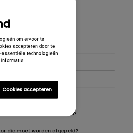
nd
 en functies
logieën om ervoor te
ookies accepteren door te
et-essentiële technologieën
 informatie
Cookies accepteren
 monitor niet zoals bedoeld?
itor die moet worden afgepeld?