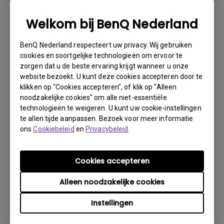
noodzakelijke informatie over uw product en het defect
verstrekken en uw contactgegevens doorgeven. U kunt
Welkom bij BenQ Nederland
dit doen op www.benq.eu of op de BenQ-website van uw
land.
BenQ Nederland respecteert uw privacy. Wij gebruiken
Er wordt dan via e-mail contact met u opgenomen
cookies en soortgelijke technologieën om ervoor te
door het BenQ Technical Support Team ("BenQ Team").
zorgen dat u de beste ervaring krijgt wanneer u onze
Het BenQ Team zal proberen via diverse stappen met u
website bezoekt. U kunt deze cookies accepteren door te
klikken op "Cookies accepteren", of klik op "Alleen
het probleem op te lossen of vaststellen dat het
noodzakelijke cookies" om alle niet-essentiële
product defect is.Zodra door de medewerker die u
technologieën te weigeren. U kunt uw cookie-instellingen
bijstaat, is vastgesteld dat het product defect is, zal
te allen tijde aanpassen. Bezoek voor meer informatie
er een RMA-nummer voor uw product worden
ons
Cookiebeleid
en
Privacybeleid
.
uitgegeven.U moet het product retourneren aan BenQ,
tenzij u instructies met een andere strekking ontvangt
van BenQ en het moet retourneren aan een officiële
Cookies accepteren
BenQ Service-provider. Is uw product afgeleverd met
Alleen noodzakelijke cookies
fysieke schade, dan verzoeken wij u van tevoren de
volgende informatie gereed te hebben.
Instellingen
Dit zal ons helpen uit te vinden of de schade is ontstaan