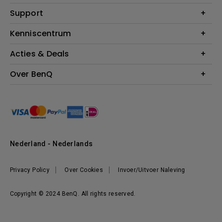
Monitoren
Education
Support
Verlichting
Business
Speakers
Contact
Kenniscentrum
Download Search
Acties & Deals
Blog
BenQ Shop - FAQ
BenQ Shop - Retourneren
Evenementen & Promoties
Over BenQ
BenQ Shop - Algemene Voorwaarden
BenQ Ambassadeurs
Organisatie
Management
Nieuws
Duurzaamheid
Nederland - Nederlands
Werken bij BenQ
Privacy Policy
Over Cookies
Invoer/Uitvoer Naleving
Copyright © 2024 BenQ. All rights reserved.