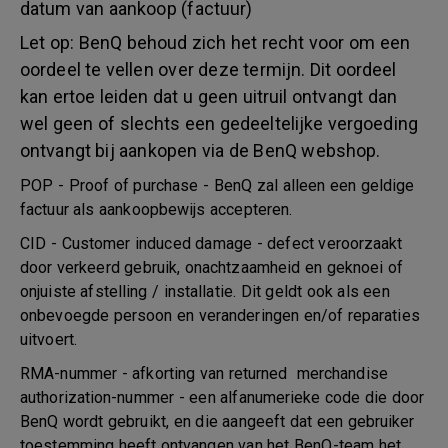
datum van aankoop (factuur)
Let op: BenQ behoud zich het recht voor om een
oordeel te vellen over deze termijn. Dit oordeel
kan ertoe leiden dat u geen uitruil ontvangt dan
wel geen of slechts een gedeeltelijke vergoeding
ontvangt bij aankopen via de BenQ webshop.
POP - Proof of purchase - BenQ zal alleen een geldige
factuur als aankoopbewijs accepteren.
CID - Customer induced damage - defect veroorzaakt
door verkeerd gebruik, onachtzaamheid en geknoei of
onjuiste afstelling / installatie. Dit geldt ook als een
onbevoegde persoon en veranderingen en/of reparaties
uitvoert.
RMA-nummer - afkorting van returned merchandise
authorization-nummer - een alfanumerieke code die door
BenQ wordt gebruikt, en die aangeeft dat een gebruiker
toestemming heeft ontvangen van het BenQ-team het