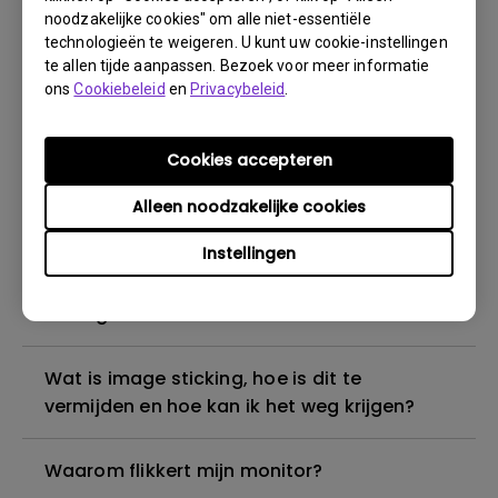
noodzakelijke cookies" om alle niet-essentiële
technologieën te weigeren. U kunt uw cookie-instellingen
Als de monitor is aangesloten op een Mac is
te allen tijde aanpassen. Bezoek voor meer informatie
alleen de HDR-beeldmodus beschikbaar in
ons
Cookiebeleid
en
Privacybeleid
.
het OSD-menu. Hoe kan ik naar andere
OSD-beeldmodi schakelen?
Cookies accepteren
Wat is het verschil tussen DisplayHDR en
Alleen noodzakelijke cookies
HDR10?
Instellingen
Wat is backlight bleeding of backlight
leakage?
Wat is image sticking, hoe is dit te
vermijden en hoe kan ik het weg krijgen?
Waarom flikkert mijn monitor?