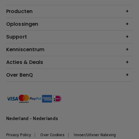
Producten
Projectoren
Oplossingen
Monitoren
Education
Support
Verlichting
Business
Speakers
Contact
Kenniscentrum
Download Search
Acties & Deals
Blog
BenQ Shop - FAQ
BenQ Shop - Retourneren
Evenementen & Promoties
Over BenQ
BenQ Shop - Algemene Voorwaarden
BenQ Ambassadeurs
Organisatie
Management
Nieuws
Duurzaamheid
Nederland - Nederlands
Werken bij BenQ
Privacy Policy
Over Cookies
Invoer/Uitvoer Naleving