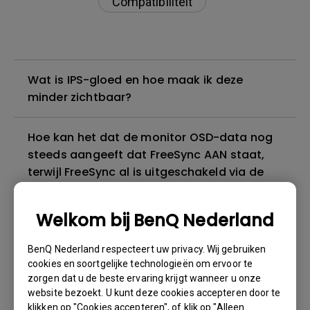
Compatibiliteit
Wat is IPS-gloed en hoe maak ik deze
minder zichtbaar?
Hoe kan het dat de monitor OSD-data nog
steeds aangeeft dat FreeSync AAN staat,
terwijl FreeSync al is uitgeschakeld via de
AMD-driver of het Radeon Control Panel?
Welkom bij BenQ Nederland
Mijn BenQ-monitor ondersteunt geen USB-
C. Kan er via een Thunderbolt 3/4 (USB-C)
BenQ Nederland respecteert uw privacy. Wij gebruiken
naar DisplayPort of HDMI-adapter
cookies en soortgelijke technologieën om ervoor te
zorgen dat u de beste ervaring krijgt wanneer u onze
verbinding worden gemaakt met een M1/M2
website bezoekt. U kunt deze cookies accepteren door te
MacBook®?
klikken op "Cookies accepteren", of klik op "Alleen