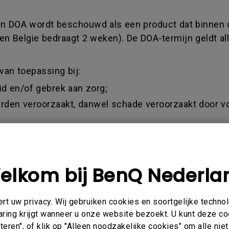
 Een DOA wordt beschouwd als een product dat binnen 
en Belgie bedraagt 2 weken). De DOA-termijn geldt al
van toepassing bij:
eid en/of gebrek aan zorg;
 derden veroorzaakt, danwel schade veroorzaakt door v
araat zonder toestemming van BenQ
ehouse Deal/ Demo unit verkoop /
 de datum van aankoop (factuur)
elkom bij BenQ Nederla
 een oordeel te vellen over deze termijn. Dit oordeel 
eeltelijke vergoeding ontvangt bij aankopen via de 
t uw privacy. Wij gebruiken cookies en soortgelijke techno
 een geldige factuur als aankoopbewijs accepteren.
aring krijgt wanneer u onze website bezoekt. U kunt deze c
eren", of klik op "Alleen noodzakelijke cookies" om alle ni