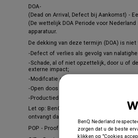
DOA-
(Dead on Arrival, Defect bij Aankomst) -
(De wettelijk DOA Periode voor Nederland 
apparatuur.
De dekking van deze termijn (DOA) is niet 
-Defect of verlies als gevolg van nalatigh
-Schade, al of niet opzettelijk, door u of
externe impact;
-Modifcatie of herinrichting van het app
-Open doos / Tweede kans of keus / War
-Productiedatum ouder dan 1,5 jaar vanaf
W
Let op: BenQ behoud zich het recht voor om
ontvangt dan wel geen of slechts een ged
BenQ Nederland respecteer
POP - Proof of purchase - BenQ zal alleen
zorgen dat u de beste erv
klikken op "Cookies accept