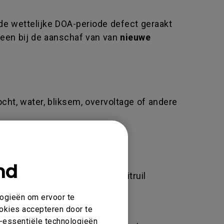
de wettelijke DOA-periode defect geraakt
leen bij de aanschaf van van
nieuwe
ocht, water, bliksem, overvoltage of andere
nd
kan ertoe leiden dat u geen uitruil
BenQ webshop.
logieën om ervoor te
ookies accepteren door te
et-essentiële technologieën