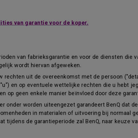
ties van garantie voor de koper.
erioden van fabrieksgarantie en voor de diensten die v
elijk wordt hiervan afgeweken.
uw rechten uit de overeenkomst met de persoon ("detai
("u") en op eventuele wettelijke rechten die u hebt 
den op geen enkele manier beïnvloed door deze garant
er onder worden uiteengezet garandeert BenQ dat de 
nvolkomenheden in materialen of uitvoering bij normaa
aat tijdens de garantieperiode zal BenQ, naar keuze v