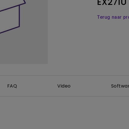
EX271U
Thunderbolt
Laser
P3
Terug naar p
Met Android TV
Met HAS
Met Lage Input Lag
FAQ
Video
Softwar