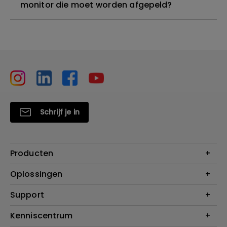
monitor die moet worden afgepeld?
Schrijf je in
Producten
Projectoren
Oplossingen
Monitoren
Education
Support
Verlichting
Business
Speakers
Contact
Kenniscentrum
Download Search