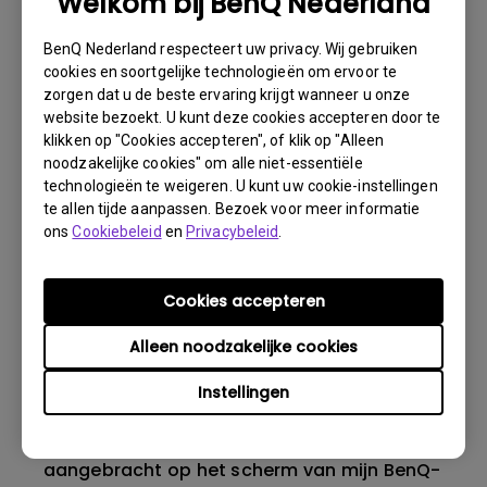
Welkom bij BenQ Nederland
BenQ Nederland respecteert uw privacy. Wij gebruiken
cookies en soortgelijke technologieën om ervoor te
Wat is backlight bleeding of backlight
zorgen dat u de beste ervaring krijgt wanneer u onze
leakage?
website bezoekt. U kunt deze cookies accepteren door te
klikken op "Cookies accepteren", of klik op "Alleen
noodzakelijke cookies" om alle niet-essentiële
Wat is image sticking, hoe is dit te
technologieën te weigeren. U kunt uw cookie-instellingen
vermijden en hoe kan ik het weg krijgen?
te allen tijde aanpassen. Bezoek voor meer informatie
ons
Cookiebeleid
en
Privacybeleid
.
Waarom flikkert mijn monitor?
Cookies accepteren
Wat is het maximale detectiebereik van de
Alleen noodzakelijke cookies
ECO-sensor? Waarom werkt de ECO-sensor
op mijn monitor niet zoals bedoeld?
Instellingen
Is er een beschermende folie of plastic folie
aangebracht op het scherm van mijn BenQ-