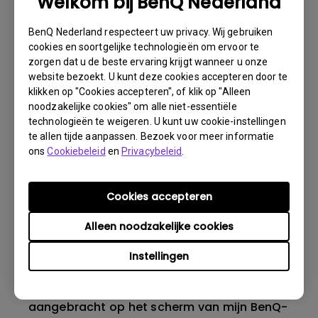
Welkom bij BenQ Nederland
BenQ Nederland respecteert uw privacy. Wij gebruiken
cookies en soortgelijke technologieën om ervoor te
Wat is backlight bleeding of backlight
zorgen dat u de beste ervaring krijgt wanneer u onze
leakage?
website bezoekt. U kunt deze cookies accepteren door te
klikken op "Cookies accepteren", of klik op "Alleen
noodzakelijke cookies" om alle niet-essentiële
Wat is image sticking, hoe is dit te
technologieën te weigeren. U kunt uw cookie-instellingen
vermijden en hoe kan ik het weg krijgen?
te allen tijde aanpassen. Bezoek voor meer informatie
ons
Cookiebeleid
en
Privacybeleid
.
Waarom flikkert mijn monitor?
Cookies accepteren
Wat is het maximale detectiebereik van de
Alleen noodzakelijke cookies
ECO-sensor? Waarom werkt de ECO-sensor
op mijn monitor niet zoals bedoeld?
Instellingen
Is er een beschermende folie of plastic folie
aangebracht op het scherm van mijn BenQ-