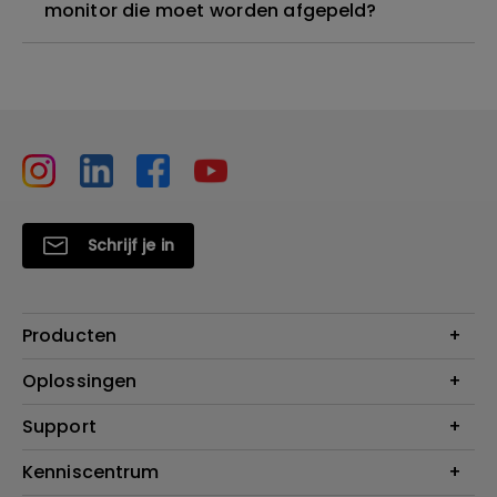
monitor die moet worden afgepeld?
Schrijf je in
Producten
Projectoren
Oplossingen
Monitoren
Education
Support
Verlichting
Business
Speakers
Contact
Kenniscentrum
Download Search