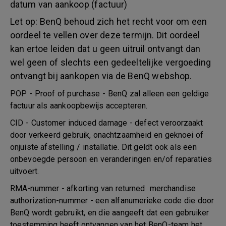
datum van aankoop (factuur)
Let op: BenQ behoud zich het recht voor om een
oordeel te vellen over deze termijn. Dit oordeel
kan ertoe leiden dat u geen uitruil ontvangt dan
wel geen of slechts een gedeeltelijke vergoeding
ontvangt bij aankopen via de BenQ webshop.
POP - Proof of purchase - BenQ zal alleen een geldige
factuur als aankoopbewijs accepteren.
CID - Customer induced damage - defect veroorzaakt
door verkeerd gebruik, onachtzaamheid en geknoei of
onjuiste afstelling / installatie. Dit geldt ook als een
onbevoegde persoon en veranderingen en/of reparaties
uitvoert.
RMA-nummer - afkorting van returned merchandise
authorization-nummer - een alfanumerieke code die door
BenQ wordt gebruikt, en die aangeeft dat een gebruiker
toestemming heeft ontvangen van het BenQ-team het