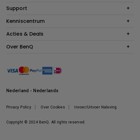
Monitoren
Education
Support
Verlichting
Business
Speakers
Contact
Kenniscentrum
Download Search
Acties & Deals
Blog
BenQ Shop - FAQ
BenQ Shop - Retourneren
Evenementen & Promoties
Over BenQ
BenQ Shop - Algemene Voorwaarden
BenQ Ambassadeurs
Organisatie
Management
Nieuws
Duurzaamheid
Nederland - Nederlands
Werken bij BenQ
Privacy Policy
Over Cookies
Invoer/Uitvoer Naleving
Copyright © 2024 BenQ. All rights reserved.