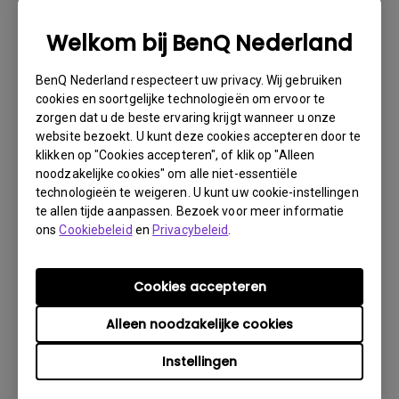
noodzakelijke informatie over uw product en het defect
verstrekken en uw contactgegevens doorgeven. U kunt
Welkom bij BenQ Nederland
dit doen op www.benq.eu of op de BenQ-website van uw
land.
BenQ Nederland respecteert uw privacy. Wij gebruiken
Er wordt dan via e-mail contact met u opgenomen
cookies en soortgelijke technologieën om ervoor te
door het BenQ Technical Support Team ("BenQ Team").
zorgen dat u de beste ervaring krijgt wanneer u onze
Het BenQ Team zal proberen via diverse stappen met u
website bezoekt. U kunt deze cookies accepteren door te
klikken op "Cookies accepteren", of klik op "Alleen
het probleem op te lossen of vaststellen dat het
noodzakelijke cookies" om alle niet-essentiële
product defect is.Zodra door de medewerker die u
technologieën te weigeren. U kunt uw cookie-instellingen
bijstaat, is vastgesteld dat het product defect is, zal
te allen tijde aanpassen. Bezoek voor meer informatie
er een RMA-nummer voor uw product worden
ons
Cookiebeleid
en
Privacybeleid
.
uitgegeven.U moet het product retourneren aan BenQ,
tenzij u instructies met een andere strekking ontvangt
van BenQ en het moet retourneren aan een officiële
Cookies accepteren
BenQ Service-provider. Is uw product afgeleverd met
Alleen noodzakelijke cookies
fysieke schade, dan verzoeken wij u van tevoren de
volgende informatie gereed te hebben.
Instellingen
Dit zal ons helpen uit te vinden of de schade is ontstaan