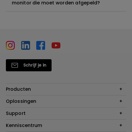
monitor die moet worden afgepeld?
Schrijf je in
Producten
Projectoren
Oplossingen
Monitoren
Education
Support
Verlichting
Business
Speakers
Contact
Kenniscentrum
Download Search