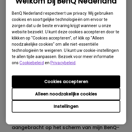
Welkom bij BenQ Nederland
BenQ Nederland respecteert uw privacy. Wij gebruiken
cookies en soortgelijke technologieën om ervoor te
Wat is backlight bleeding of backlight
zorgen dat u de beste ervaring krijgt wanneer u onze
leakage?
website bezoekt. U kunt deze cookies accepteren door te
klikken op "Cookies accepteren", of klik op "Alleen
noodzakelijke cookies" om alle niet-essentiële
Wat is image sticking, hoe is dit te
technologieën te weigeren. U kunt uw cookie-instellingen
vermijden en hoe kan ik het weg krijgen?
te allen tijde aanpassen. Bezoek voor meer informatie
ons
Cookiebeleid
en
Privacybeleid
.
Waarom flikkert mijn monitor?
Cookies accepteren
Wat is het maximale detectiebereik van de
Alleen noodzakelijke cookies
ECO-sensor? Waarom werkt de ECO-sensor
op mijn monitor niet zoals bedoeld?
Instellingen
Is er een beschermende folie of plastic folie
aangebracht op het scherm van mijn BenQ-