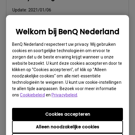
Update:
2021/01/06
Taal:
Dutch
Bestandsformaat:
86.06 KB
Welkom bij BenQ Nederland
Versie:
BenQ Nederland respecteert uw privacy. Wij gebruiken
Voorbeeld
cookies en soortgelijke technologieën om ervoor te
zorgen dat u de beste ervaring krijgt wanneer u onze
website bezoekt. U kunt deze cookies accepteren door te
klikken op "Cookies accepteren", of klik op "Alleen
noodzakelijke cookies" om alle niet-essentiële
technologieën te weigeren. U kunt uw cookie-instellingen
Gebruikershandleiding
te allen tijde aanpassen. Bezoek voor meer informatie
Safety Warning and Notice
ons
Cookiebeleid
en
Privacybeleid
.
Update:
2021/01/06
Cookies accepteren
Taal:
English
Bestandsformaat:
54.87 KB
Alleen noodzakelijke cookies
Versie: