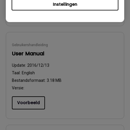
Instellingen
Voorbeeld
Gebruikershandleiding
User Manual
Update:
2016/12/13
Taal:
English
Bestandsformaat:
3.18 MB
Versie:
Voorbeeld