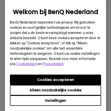
noodzakelijke informatie over uw product en het defect
verstrekken en uw contactgegevens doorgeven. U kunt
Welkom bij BenQ Nederland
dit doen op www.benq.eu of op de BenQ-website van uw
land.
BenQ Nederland respecteert uw privacy. Wij gebruiken
Er wordt dan via e-mail contact met u opgenomen
cookies en soortgelijke technologieën om ervoor te
door het BenQ Technical Support Team ("BenQ Team").
zorgen dat u de beste ervaring krijgt wanneer u onze
Het BenQ Team zal proberen via diverse stappen met u
website bezoekt. U kunt deze cookies accepteren door te
klikken op "Cookies accepteren", of klik op "Alleen
het probleem op te lossen of vaststellen dat het
noodzakelijke cookies" om alle niet-essentiële
product defect is.Zodra door de medewerker die u
technologieën te weigeren. U kunt uw cookie-instellingen
bijstaat, is vastgesteld dat het product defect is, zal
te allen tijde aanpassen. Bezoek voor meer informatie
er een RMA-nummer voor uw product worden
ons
Cookiebeleid
en
Privacybeleid
.
uitgegeven.U moet het product retourneren aan BenQ,
tenzij u instructies met een andere strekking ontvangt
van BenQ en het moet retourneren aan een officiële
Cookies accepteren
BenQ Service-provider. Is uw product afgeleverd met
Alleen noodzakelijke cookies
fysieke schade, dan verzoeken wij u van tevoren de
volgende informatie gereed te hebben.
Instellingen
Dit zal ons helpen uit te vinden of de schade is ontstaan