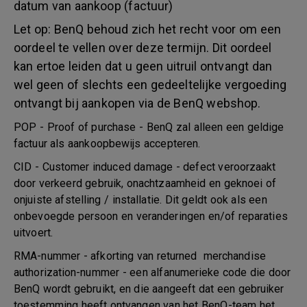
datum van aankoop (factuur)
Let op: BenQ behoud zich het recht voor om een
oordeel te vellen over deze termijn. Dit oordeel
kan ertoe leiden dat u geen uitruil ontvangt dan
wel geen of slechts een gedeeltelijke vergoeding
ontvangt bij aankopen via de BenQ webshop.
POP - Proof of purchase - BenQ zal alleen een geldige
factuur als aankoopbewijs accepteren.
CID - Customer induced damage - defect veroorzaakt
door verkeerd gebruik, onachtzaamheid en geknoei of
onjuiste afstelling / installatie. Dit geldt ook als een
onbevoegde persoon en veranderingen en/of reparaties
uitvoert.
RMA-nummer - afkorting van returned merchandise
authorization-nummer - een alfanumerieke code die door
BenQ wordt gebruikt, en die aangeeft dat een gebruiker
toestemming heeft ontvangen van het BenQ-team het