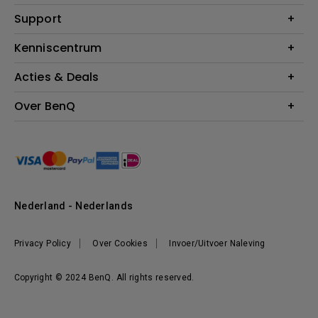
Monitoren
Education
Support
Verlichting
Business
Speakers
Contact
Kenniscentrum
Download Search
Acties & Deals
Blog
BenQ Shop - FAQ
BenQ Shop - Retourneren
Evenementen & Promoties
Over BenQ
BenQ Shop - Algemene Voorwaarden
BenQ Ambassadeurs
Organisatie
Management
Nieuws
Duurzaamheid
Nederland - Nederlands
Werken bij BenQ
Privacy Policy
Over Cookies
Invoer/Uitvoer Naleving
Copyright © 2024 BenQ. All rights reserved.