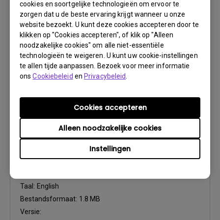
cookies en soortgelijke technologieën om ervoor te
zorgen dat u de beste ervaring krijgt wanneer u onze
Update:
2021/01/06
website bezoekt. U kunt deze cookies accepteren door te
Taal:
Dutch
klikken op "Cookies accepteren", of klik op "Alleen
Bestandsformaat:
86.06 KB
noodzakelijke cookies" om alle niet-essentiële
Versie:
technologieën te weigeren. U kunt uw cookie-instellingen
te allen tijde aanpassen. Bezoek voor meer informatie
ons
Cookiebeleid
en
Privacybeleid
.
Voorbeeld
Cookies accepteren
Alleen noodzakelijke cookies
Gebruikershandleiding
Instellingen
User Manual
Update:
2010/09/03
Taal:
English
Bestandsformaat:
1.8 MB
Versie: