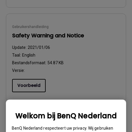
Gebruikershandleiding
Safety Warning and Notice
Update:
2021/01/06
Taal:
English
Bestandsformaat:
54.87 KB
Versie:
Voorbeeld
Welkom bij BenQ Nederland
Gebruikershandleiding
BenQ Nederland respecteert uw privacy. Wij gebruiken
Safety Warning and Notice