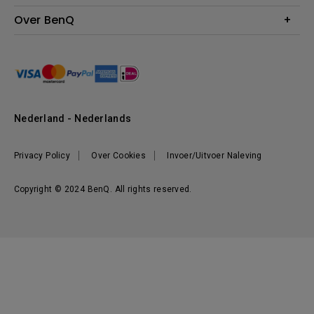
BenQ Shop - Retourneren
Evenementen & Promoties
Over BenQ
BenQ Shop - Algemene Voorwaarden
BenQ Ambassadeurs
Organisatie
Management
Nieuws
Duurzaamheid
Nederland - Nederlands
Werken bij BenQ
Privacy Policy
Over Cookies
Invoer/Uitvoer Naleving
Copyright © 2024 BenQ. All rights reserved.