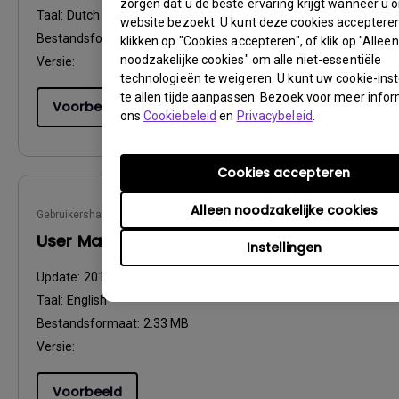
zorgen dat u de beste ervaring krijgt wanneer u 
Taal:
Dutch
website bezoekt. U kunt deze cookies accepteren
Bestandsformaat:
2.39 MB
klikken op "Cookies accepteren", of klik op "Alleen
noodzakelijke cookies" om alle niet-essentiële
Versie:
technologieën te weigeren. U kunt uw cookie-inst
te allen tijde aanpassen. Bezoek voor meer info
Voorbeeld
ons
Cookiebeleid
en
Privacybeleid
.
Cookies accepteren
Alleen noodzakelijke cookies
Gebruikershandleiding
User Manual
Instellingen
Update:
2016/12/13
Taal:
English
Bestandsformaat:
2.33 MB
Versie:
Voorbeeld