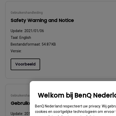
Gebruikershandleiding
Safety Warning and Notice
Update:
2021/01/06
Taal:
English
Bestandsformaat:
54.87 KB
Versie:
Voorbeeld
Welkom bij BenQ Neder
Gebruikershandleiding
Gebruikershandleiding
BenQ Nederland respecteert uw privacy. Wij gebr
cookies en soortgelijke technologieën om ervoor 
Update:
2016/12/13