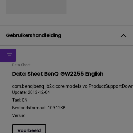
Gebruikershandleiding
Data Sheet
Data Sheet BenQ GW2255 English
com.benq.benq_b2c.core.models.vo.ProductSupportDo
Update:
2013-12-04
Taal:
EN
Bestandsformaat:
109.12KB
Versie:
Voorbeeld