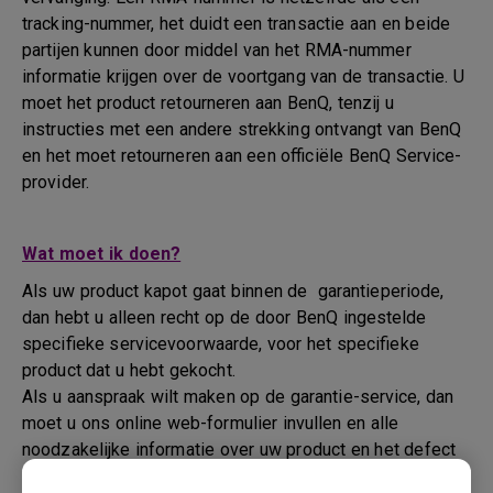
tracking-nummer, het duidt een transactie aan en beide
partijen kunnen door middel van het RMA-nummer
informatie krijgen over de voortgang van de transactie. U
moet het product retourneren aan BenQ, tenzij u
instructies met een andere strekking ontvangt van BenQ
en het moet retourneren aan een officiële BenQ Service-
provider.
Wat moet ik doen?
Als uw product kapot gaat binnen de garantieperiode,
dan hebt u alleen recht op de door BenQ ingestelde
specifieke servicevoorwaarde, voor het specifieke
product dat u hebt gekocht.
Als u aanspraak wilt maken op de garantie-service, dan
moet u ons online web-formulier invullen en alle
noodzakelijke informatie over uw product en het defect
verstrekken en uw contactgegevens doorgeven. U kunt