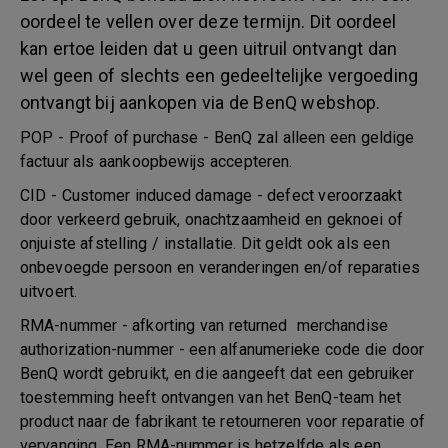
oordeel te vellen over deze termijn. Dit oordeel
kan ertoe leiden dat u geen uitruil ontvangt dan
wel geen of slechts een gedeeltelijke vergoeding
ontvangt bij aankopen via de BenQ webshop.
POP - Proof of purchase - BenQ zal alleen een geldige
factuur als aankoopbewijs accepteren.
CID - Customer induced damage - defect veroorzaakt
door verkeerd gebruik, onachtzaamheid en geknoei of
onjuiste afstelling / installatie. Dit geldt ook als een
onbevoegde persoon en veranderingen en/of reparaties
uitvoert.
RMA-nummer - afkorting van returned merchandise
authorization-nummer - een alfanumerieke code die door
BenQ wordt gebruikt, en die aangeeft dat een gebruiker
toestemming heeft ontvangen van het BenQ-team het
product naar de fabrikant te retourneren voor reparatie of
vervanging. Een RMA-nummer is hetzelfde als een