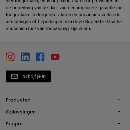
niet toegestaan, en in bepaalde staten of provincies is
de beperking van de duur van een impliciete garantie niet
toegestaan. In dergelijke staten en provincies zullen de
uitsluitingen of beperkingen van deze Beperkte Garantie
misschien niet van toepassing zijn voor u.
Schrijf je in
Producten
Projectoren
Oplossingen
Monitoren
Education
Support
Verlichting