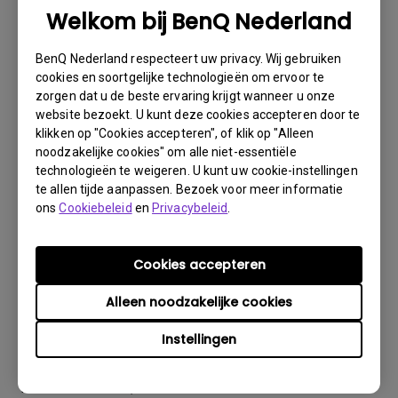
dit doen op www.benq.eu of op de BenQ-website van uw
Welkom bij BenQ Nederland
land.
Er wordt dan via e-mail contact met u opgenomen
BenQ Nederland respecteert uw privacy. Wij gebruiken
door het BenQ Technical Support Team ("BenQ Team").
cookies en soortgelijke technologieën om ervoor te
Het BenQ Team zal proberen via diverse stappen met u
zorgen dat u de beste ervaring krijgt wanneer u onze
het probleem op te lossen of vaststellen dat het
website bezoekt. U kunt deze cookies accepteren door te
klikken op "Cookies accepteren", of klik op "Alleen
product defect is.Zodra door de medewerker die u
noodzakelijke cookies" om alle niet-essentiële
bijstaat, is vastgesteld dat het product defect is, zal
technologieën te weigeren. U kunt uw cookie-instellingen
er een RMA-nummer voor uw product worden
te allen tijde aanpassen. Bezoek voor meer informatie
uitgegeven.U moet het product retourneren aan BenQ,
ons
Cookiebeleid
en
Privacybeleid
.
tenzij u instructies met een andere strekking ontvangt
van BenQ en het moet retourneren aan een officiële
BenQ Service-provider. Is uw product afgeleverd met
Cookies accepteren
fysieke schade, dan verzoeken wij u van tevoren de
Alleen noodzakelijke cookies
volgende informatie gereed te hebben.
Dit zal ons helpen uit te vinden of de schade is ontstaan
Instellingen
tijdens het vervoer of daarvoor
1. Informeer BenQ via Internet of de detaillist zo