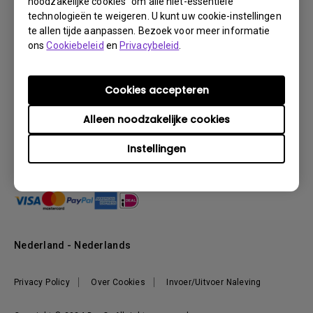
noodzakelijke cookies" om alle niet-essentiële
Producten
technologieën te weigeren. U kunt uw cookie-instellingen
Projectoren
Oplossingen
te allen tijde aanpassen. Bezoek voor meer informatie
ons
Cookiebeleid
en
Privacybeleid
.
Monitoren
Education
Support
Verlichting
Business
Speakers
Contact
Kenniscentrum
Cookies accepteren
Download Search
Acties & Deals
Alleen noodzakelijke cookies
Blog
BenQ Shop - FAQ
BenQ Shop - Retourneren
Evenementen & Promoties
Over BenQ
Instellingen
BenQ Shop - Algemene Voorwaarden
BenQ Ambassadeurs
Organisatie
Management
Nieuws
Duurzaamheid
Nederland - Nederlands
Werken bij BenQ
Privacy Policy
Over Cookies
Invoer/Uitvoer Naleving