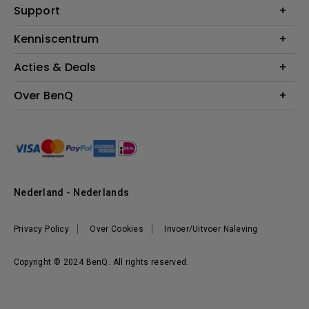
Education
Support
Verlichting
Business
Speakers
Contact
Kenniscentrum
Download Search
Acties & Deals
Blog
BenQ Shop - FAQ
BenQ Shop - Retourneren
Evenementen & Promoties
Over BenQ
BenQ Shop - Algemene Voorwaarden
BenQ Ambassadeurs
Organisatie
Management
Nieuws
Duurzaamheid
Nederland - Nederlands
Werken bij BenQ
Privacy Policy
Over Cookies
Invoer/Uitvoer Naleving
Copyright © 2024 BenQ. All rights reserved.