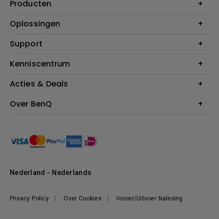
Producten
Projectoren
Oplossingen
Monitoren
Education
Support
Verlichting
Business
Speakers
Contact
Kenniscentrum
Download Search
Acties & Deals
Blog
BenQ Shop - FAQ
BenQ Shop - Retourneren
Evenementen & Promoties
Over BenQ
BenQ Shop - Algemene Voorwaarden
BenQ Ambassadeurs
Organisatie
Management
Nieuws
Duurzaamheid
Nederland - Nederlands
Werken bij BenQ
Privacy Policy
Over Cookies
Invoer/Uitvoer Naleving