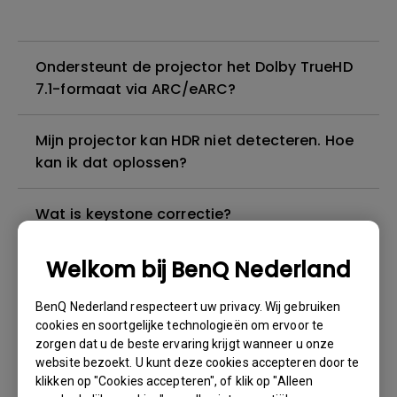
Ondersteunt de projector het Dolby TrueHD
7.1-formaat via ARC/eARC?
Mijn projector kan HDR niet detecteren. Hoe
kan ik dat oplossen?
Wat is keystone correctie?
Welkom bij BenQ Nederland
Ik kan geluid horen, maar het scherm wordt
altijd zwart wanneer ik mijn mobiele
BenQ Nederland respecteert uw privacy. Wij gebruiken
apparaat met een kabel of adapter op de
cookies en soortgelijke technologieën om ervoor te
projector aansluit en inhoud van Netflix,
zorgen dat u de beste ervaring krijgt wanneer u onze
Disney+, Hulu en andere probeer te
website bezoekt. U kunt deze cookies accepteren door te
streamen. Hoe kan ik dit oplossen?
klikken op "Cookies accepteren", of klik op "Alleen