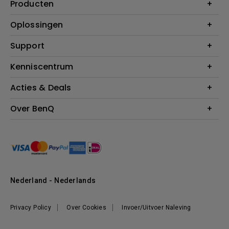
Producten
Projectoren
Oplossingen
Monitoren
Education
Support
Verlichting
Business
Speakers
Contact
Kenniscentrum
Download Search
Acties & Deals
Blog
BenQ Shop - FAQ
BenQ Shop - Retourneren
Evenementen & Promoties
Over BenQ
BenQ Shop - Algemene Voorwaarden
BenQ Ambassadeurs
Organisatie
Management
Nieuws
Duurzaamheid
Nederland - Nederlands
Werken bij BenQ
Privacy Policy
Over Cookies
Invoer/Uitvoer Naleving