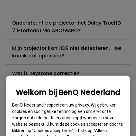
Ondersteunt de projector het Dolby TrueHD
7.1-formaat via ARC/eARC?
Mijn projector kan HDR niet detecteren. Hoe
kan ik dat oplossen?
Wat is keystone correctie?
Welkom bij BenQ Nederland
Ik kan geluid horen, maar het scherm wordt
altijd zwart wanneer ik mijn mobiele
BenQ Nederland respecteert uw privacy. Wij gebruiken
apparaat met een kabel of adapter op de
cookies en soortgelijke technologieën om ervoor te
projector aansluit en inhoud van Netflix,
zorgen dat u de beste ervaring krijgt wanneer u onze
Disney+, Hulu en andere probeer te
website bezoekt. U kunt deze cookies accepteren door te
streamen. Hoe kan ik dit oplossen?
klikken op "Cookies accepteren", of klik op "Alleen