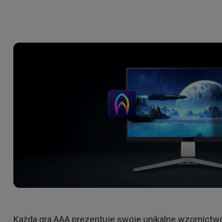
Dla Szkół i Uczelni
Thunderbolt
Laser
Profesjonalne
P3
Z Android TV
y na
Z regulacją wysokości
Z niskim czasem reakcji
Każda gra AAA prezentuje swoje unikalne wzornictw