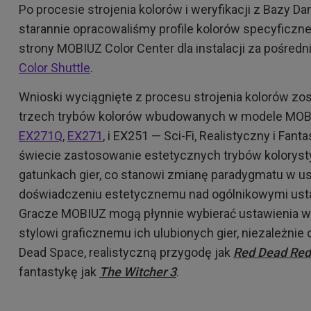
Po procesie strojenia kolorów i weryfikacji z Bazy D
starannie opracowaliśmy profile kolorów specyficzne 
strony MOBIUZ Color Center dla instalacji za pośre
Color Shuttle
.
Wnioski wyciągnięte z procesu strojenia kolorów zo
trzech trybów kolorów wbudowanych w modele MO
EX271Q
,
EX271
, i EX251 — Sci-Fi, Realistyczny i Fa
świecie zastosowanie estetycznych trybów koloryst
gatunkach gier, co stanowi zmianę paradygmatu w ust
doświadczeniu estetycznemu nad ogólnikowymi usta
Gracze MOBIUZ mogą płynnie wybierać ustawienia wy
stylowi graficznemu ich ulubionych gier, niezależnie c
Dead Space, realistyczną przygodę jak
Red Dead Red
fantastykę jak
The Witcher 3
.