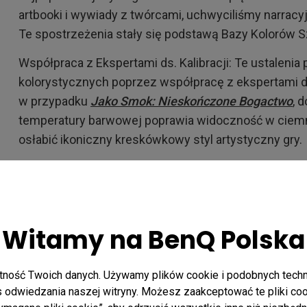
artbooki i wywiady z twórcami, uchwyciliśmy narracyj
Te spostrzeżenia stały się podstawą Bazy Kolorów Sz
Współpraca z Ekspertami ds. Kalibracji: Te ustaleni
kolorystycznych poprzez współpracę z ekspertami ds.
w przypadku
Jako Smok: Nieskończone Bogactwo
, 
temperatury barwowej poprawia widoczność w ciemn
osłabić ikoniczny kreskówkowy styl artystyczny gry.
Udział Graczy w Testach: Przeprowadzono analizy ilo
online i ślepe testy, aby upewnić się, że wybrane war
preferencjami graczy.
Witamy na BenQ Polska
Wynik Bazy Kolorów Sztuki G
ność Twoich danych. Używamy plików cookie i podobnych techno
odwiedzania naszej witryny. Możesz zaakceptować te pliki cookie