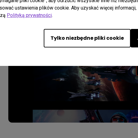
wymagane pliki cookie”, aby odrzucić wszystkie inne niż niezbę
ać ustawienia plików cookie. Aby uzyskać więcej informacji, 
szą
Polityką prywatności
.
Tylko niezbędne pliki cookie