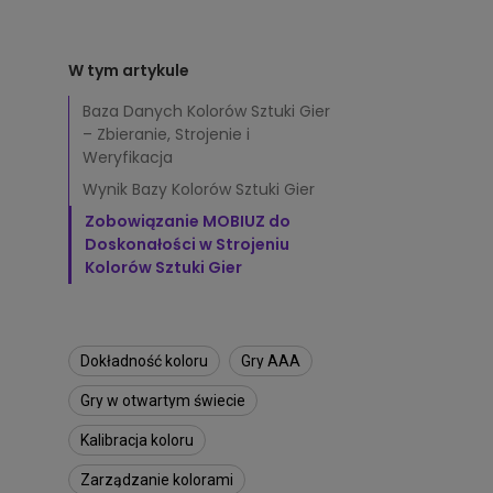
t
Symulatory Golfa
Biznesowe
i MacBooka Pro
u
graficznego
k
W tym artykule
ę
Monitor podglądow
G
kamerę
Baza Danych Kolorów Sztuki Gier
i
– Zbieranie, Strojenie i
e
Weryfikacja
r
K
Wynik Bazy Kolorów Sztuki Gier
o
Zobowiązanie MOBIUZ do
r
Doskonałości w Strojeniu
z
Kolorów Sztuki Gier
y
s
t
a
j
Dokładność koloru
Gry AAA
ą
c
Gry w otwartym świecie
z
Kalibracja koloru
B
a
Zarządzanie kolorami