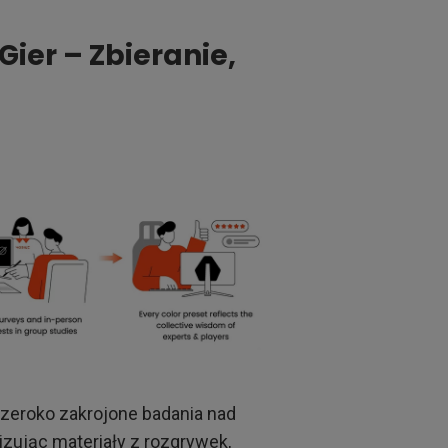
ier – Zbieranie,
szeroko zakrojone badania nad
lizując materiały z rozgrywek,