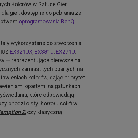
anych Kolorów w Sztuce Gier,
dla gier, dostępne do pobrania ze
dnictwem
oprogramowania BenQ
stały wykorzystane do stworzenia
BIUZ
EX321UX
,
EX381U
,
EX271U
,
ntasy — reprezentujące pierwsze na
ycznych zamiast tych opartych na
awieniach kolorów, dając priorytet
wieniami opartymi na gatunkach.
świetlania, które odpowiadają
zy chodzi o styl horroru sci-fi w
emption 2
, czy klasyczną