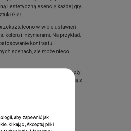
ną i estetyczną esencję każdej gry.
tuki Gier.
a przekształcono w wiele ustawień
 koloru i inżynierami. Na przykład,
dostosowanie kontrastu i
ych scenach, ale może nieco
ściowe i jakościowe, w tym ankiety
ianty kolorystyczne silnie rezonują z
ier
logii, aby zapewnić jak
, klikając „Akceptuj pliki