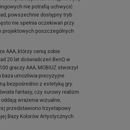
ngowych nie potrafią uchwycić
ład, powszechnie dostępny tryb
zęsto nie spełnia oczekiwań przy
ach projektowych poszczególnych
e AAA, którzy cenią sobie
ad 20 lat doświadczeń BenQ w
 100 graczy AAA, MOBIUZ stworzył
a baza umożliwia precyzyjne
ną bezpośrednio z estetyką gry.
świata fantasy, czy surowy realizm
oddają wrażenia wizualne,
żej przedstawiono trzyetapowy
ojej Bazy Kolorów Artystycznych