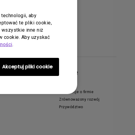
technologii, aby
tować te pliki cookie,
ć wszystkie inne niż
 cookie. Aby uzyskać
tności
.
Akceptuj pliki cookie
ferty specjalne
O BenQ
antone Connect Premium
Nowości
mbasadorzy BenQ AQCOLOR
Informacje o firmie
Zrównoważony rozwój
Przywództwo