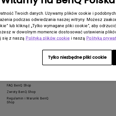
Witamy na BenQ Polska
Dla Szkół i Uczelni
Thunderbolt
Laser
atność Twoich danych. Używamy plików cookie i podobnych 
Profesjonalne
P3
rażenia podczas odwiedzania naszej witryny. Możesz zaakcep
Z Android TV
y na
Z regulacją wysokości
ookie” lub kliknąć „Tylko wymagane pliki cookie”, aby odrzuci
Z niskim czasem reakcji
Możesz w dowolnym momencie dostosować ustawienia plików
aj się z naszą
Polityką plików cookie
i naszą
Polityką prywa
Tylko niezbędne pliki cookie
Wsparcie
Zasoby
O
Kontakt
Kalkulator projekcji BenQ
P
Do pobrania & FAQ
Baza wiedzy
A
FAQ BenQ Shop
Zwroty BenQ Shop
Regulamin i Warunki BenQ
Shop