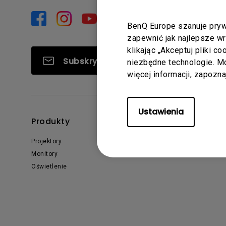
Symulatory Golfa
Biznesowe
i MacBooka Pro
graficznego
BenQ Europe szanuje pryw
zapewnić jak najlepsze w
Monitor podglądow
klikając „Akceptuj pliki c
kamerę
Subskrybuj
niezbędne technologie. 
więcej informacji, zapozn
Ustawienia
Produkty
Rozwiązania
Projektory
Biznes i Edukacja
Monitory
Oświetlenie