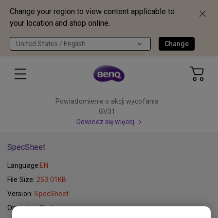
Change your region to view content applicable to
your location and shop online.
United States / English
Change
Powiadomienie o akcji wycofania
GV31
Dowiedz się więcej
SpecSheet
Language:
EN
File Size:
253.01KB
Version:
SpecSheet
Operating System: