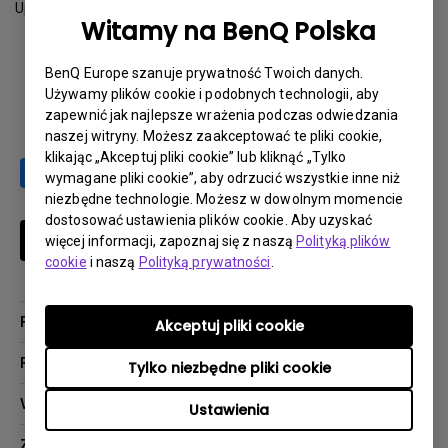
Update:
2012-08-01
Witamy na BenQ Polska
Download
BenQ Europe szanuje prywatność Twoich danych.
Używamy plików cookie i podobnych technologii, aby
zapewnić jak najlepsze wrażenia podczas odwiedzania
naszej witryny. Możesz zaakceptować te pliki cookie,
klikając „Akceptuj pliki cookie” lub kliknąć „Tylko
wymagane pliki cookie”, aby odrzucić wszystkie inne niż
niezbędne technologie. Możesz w dowolnym momencie
dostosować ustawienia plików cookie. Aby uzyskać
Subskrybuj
więcej informacji, zapoznaj się z naszą
Polityką plików
cookie
i naszą
Polityką prywatności
.
Produkty
Akceptuj pliki cookie
Projektory
Rozwiązania
Tylko niezbędne pliki cookie
Monitory
Biznes i Edukacja
Wsparcie
Ustawienia
Oświetlenie
Kontakt
Zasoby