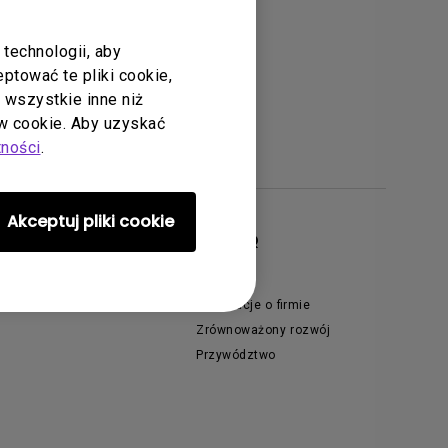
technologii, aby
tować te pliki cookie,
ć wszystkie inne niż
 cookie. Aby uzyskać
tności
.
Akceptuj pliki cookie
ferty specjalne
O BenQ
antone Connect Premium
Nowości
mbasadorzy BenQ AQCOLOR
Informacje o firmie
Zrównoważony rozwój
Przywództwo