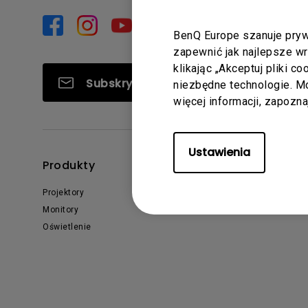
Symulatory Golfa
Biznesowe
i MacBooka Pro
graficznego
BenQ Europe szanuje pryw
zapewnić jak najlepsze w
Monitor podglądow
klikając „Akceptuj pliki c
kamerę
Subskrybuj
niezbędne technologie. 
więcej informacji, zapozn
Ustawienia
Produkty
Rozwiązania
Projektory
Biznes i Edukacja
Monitory
Oświetlenie