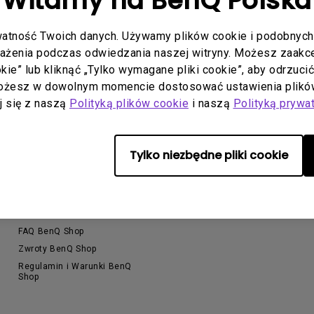
Witamy na BenQ Polska
Dla Szkół i Uczelni
Thunderbolt
Laser
atność Twoich danych. Używamy plików cookie i podobnych 
Profesjonalne
P3
rażenia podczas odwiedzania naszej witryny. Możesz zaakcep
Z Android TV
y na
Z regulacją wysokości
ookie” lub kliknąć „Tylko wymagane pliki cookie”, aby odrzuci
Z niskim czasem reakcji
Możesz w dowolnym momencie dostosować ustawienia plików
aj się z naszą
Polityką plików cookie
i naszą
Polityką prywa
Tylko niezbędne pliki cookie
Wsparcie
Zasoby
O
Kontakt
Kalkulator projekcji BenQ
P
Do pobrania & FAQ
Baza wiedzy
A
FAQ BenQ Shop
Zwroty BenQ Shop
Regulamin i Warunki BenQ
Shop